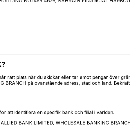
T BUILDING NO.1459 4626, BAHRAIN FINANCIAL HARB
X?
 når rätt plats när du skickar eller tar emot pengar över
ANCH på ovanstående adress, stad och land. Bekräfta al
 att identifiera en specifik bank och filial i världen.
rar ALLIED BANK LIMITED, WHOLESALE BANKING BRANC