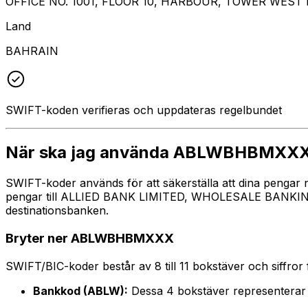
OFFICE NO. 1001, FLOOR 10, HARBOUR, TOWER WES
Land
BAHRAIN
SWIFT-koden verifieras och uppdateras regelbundet
När ska jag använda ABLWBHBMXX
SWIFT-koder används för att säkerställa att dina pengar
pengar till ALLIED BANK LIMITED, WHOLESALE BANKING BR
destinationsbanken.
Bryter ner ABLWBHBMXXX
SWIFT/BIC-koder består av 8 till 11 bokstäver och siffror för
Bankkod (ABLW):
Dessa 4 bokstäver represente