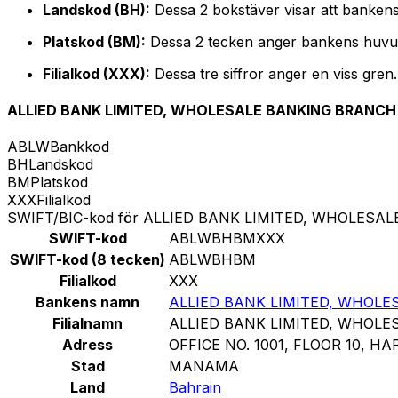
Landskod (BH):
Dessa 2 bokstäver visar att bankens
Platskod (BM):
Dessa 2 tecken anger bankens huvu
Filialkod (XXX):
Dessa tre siffror anger en viss gren
ALLIED BANK LIMITED, WHOLESALE BANKING BRANCH
ABLW
Bankkod
BH
Landskod
BM
Platskod
XXX
Filialkod
SWIFT/BIC-kod för ALLIED BANK LIMITED, WHOLES
SWIFT-kod
ABLWBHBMXXX
SWIFT-kod (8 tecken)
ABLWBHBM
Filialkod
XXX
Bankens namn
ALLIED BANK LIMITED, WHOL
Filialnamn
ALLIED BANK LIMITED, WHOL
Adress
OFFICE NO. 1001, FLOOR 10, H
Stad
MANAMA
Land
Bahrain