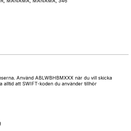
OUR, MANAMA, MANAMA, 346
 gränserna. Använd ABLWBHBMXXX när du vill skicka
ltid att SWIFT-koden du använder tillhör
H