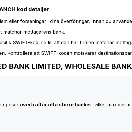
NCH kod detaljer
m eller förseningar i dina överföringar. Innan du använder
t matchar mottagarens bank.
cifik SWIFT-kod, se till att den här filialen matchar mottagar
den. Kontrollera att SWIFT-koden motsvarar destinationsba
l ALLIED BANK LIMITED, WHOLESALE BA
ra priser
överträffar ofta större banker
, vilket maximerar