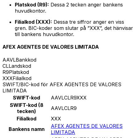
Platskod (R9):
Dessa 2 tecken anger bankens
huvudkontor.
Filialkod (XXX):
Dessa tre siffror anger en viss
gren. BIC-koder som slutar på ”XXX”, det hänvisar
till bankens huvudkontor.
AFEX AGENTES DE VALORES LIMITADA
AAVL
Bankkod
CL
Landskod
R9
Platskod
XXX
Filialkod
SWIFT/BIC-kod för AFEX AGENTES DE VALORES
LIMITADA
SWIFT-kod
AAVLCLR9XXX
SWIFT-kod (8
AAVLCLR9
tecken)
Filialkod
XXX
AFEX AGENTES DE VALORES
Bankens namn
LIMITADA