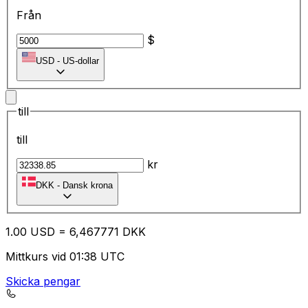
Från
$
USD
-
US-dollar
till
till
kr
DKK
-
Dansk krona
1.00
USD
=
6,
467771
DKK
Mittkurs vid 01:38 UTC
Skicka pengar