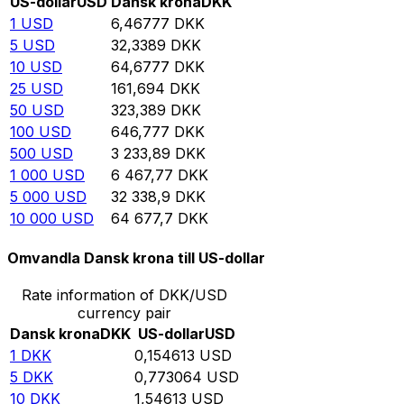
US-dollar
USD
Dansk krona
DKK
1
USD
6,46777
DKK
5
USD
32,3389
DKK
10
USD
64,6777
DKK
25
USD
161,694
DKK
50
USD
323,389
DKK
100
USD
646,777
DKK
500
USD
3 233,89
DKK
1 000
USD
6 467,77
DKK
5 000
USD
32 338,9
DKK
10 000
USD
64 677,7
DKK
Omvandla Dansk krona till US-dollar
Rate information of DKK/USD
currency pair
Dansk krona
DKK
US-dollar
USD
1
DKK
0,154613
USD
5
DKK
0,773064
USD
10
DKK
1,54613
USD