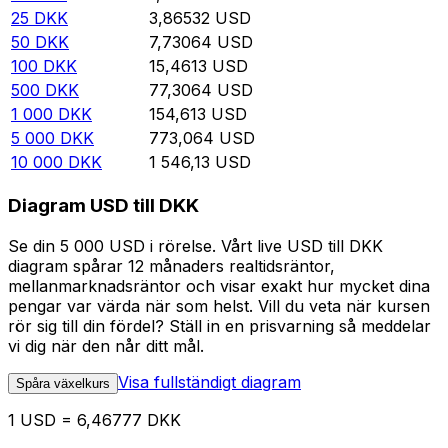
25
DKK
3,86532
USD
50
DKK
7,73064
USD
100
DKK
15,4613
USD
500
DKK
77,3064
USD
1 000
DKK
154,613
USD
5 000
DKK
773,064
USD
10 000
DKK
1 546,13
USD
Diagram USD till DKK
Se din 5 000 USD i rörelse. Vårt live USD till DKK
diagram spårar 12 månaders realtidsräntor,
mellanmarknadsräntor och visar exakt hur mycket dina
pengar var värda när som helst. Vill du veta när kursen
rör sig till din fördel? Ställ in en prisvarning så meddelar
vi dig när den når ditt mål.
Visa fullständigt diagram
Spåra växelkurs
1 USD = 6,46777 DKK