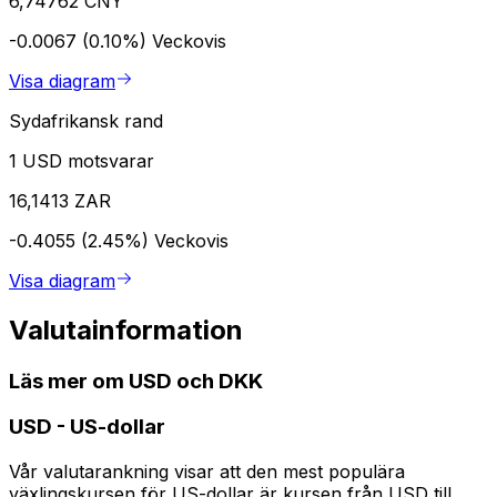
6,74762 CNY
-0.0067 (0.10%)
Veckovis
Visa diagram
Sydafrikansk rand
1 USD motsvarar
16,1413 ZAR
-0.4055 (2.45%)
Veckovis
Visa diagram
Valutainformation
Läs mer om USD och DKK
USD
-
US-dollar
Vår valutarankning visar att den mest populära
växlingskursen för US-dollar är kursen från USD till