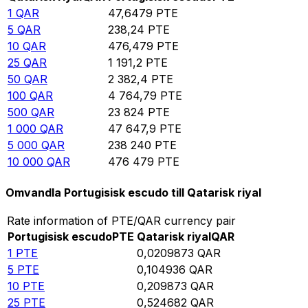
1
QAR
47,6479
PTE
5
QAR
238,24
PTE
10
QAR
476,479
PTE
25
QAR
1 191,2
PTE
50
QAR
2 382,4
PTE
100
QAR
4 764,79
PTE
500
QAR
23 824
PTE
1 000
QAR
47 647,9
PTE
5 000
QAR
238 240
PTE
10 000
QAR
476 479
PTE
Omvandla Portugisisk escudo till Qatarisk riyal
Rate information of PTE/QAR currency pair
Portugisisk escudo
PTE
Qatarisk riyal
QAR
1
PTE
0,0209873
QAR
5
PTE
0,104936
QAR
10
PTE
0,209873
QAR
25
PTE
0,524682
QAR