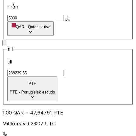
Från
﷼
QAR
-
Qatarisk riyal
till
till
PTE
PTE
-
Portugisisk escudo
1.00
QAR
=
47
,64791
PTE
Mittkurs vid 23:07 UTC