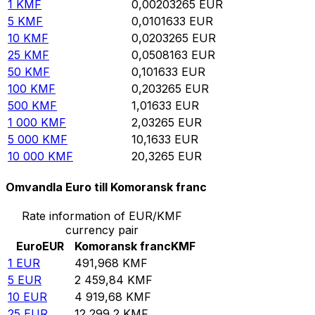
1
KMF
0,00203265
EUR
5
KMF
0,0101633
EUR
10
KMF
0,0203265
EUR
25
KMF
0,0508163
EUR
50
KMF
0,101633
EUR
100
KMF
0,203265
EUR
500
KMF
1,01633
EUR
1 000
KMF
2,03265
EUR
5 000
KMF
10,1633
EUR
10 000
KMF
20,3265
EUR
Omvandla Euro till Komoransk franc
Rate information of EUR/KMF
currency pair
Euro
EUR
Komoransk franc
KMF
1
EUR
491,968
KMF
5
EUR
2 459,84
KMF
10
EUR
4 919,68
KMF
25
EUR
12 299,2
KMF