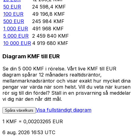
50
EUR
24 598,4
KMF
100
EUR
49 196,8
KMF
500
EUR
245 984
KMF
1 000
EUR
491 968
KMF
5 000
EUR
2 459 840
KMF
10 000
EUR
4 919 680
KMF
Diagram KMF till EUR
Se din 5 000 KMF i rörelse. Vårt live KMF till EUR
diagram spårar 12 månaders realtidsräntor,
mellanmarknadsräntor och visar exakt hur mycket dina
pengar var värda när som helst. Vill du veta när kursen
rör sig till din fördel? Ställ in en prisvarning så meddelar
vi dig när den når ditt mål.
Visa fullständigt diagram
Spåra växelkurs
1 KMF = 0,00203265 EUR
6 aug. 2026 16:53 UTC