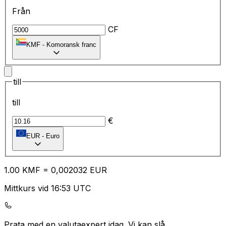
Från
CF
KMF
-
Komoransk franc
till
till
€
EUR
-
Euro
1.00
KMF
=
0,
002032
EUR
Mittkurs vid 16:53 UTC
Prata med en valutaexpert idag.
Vi kan slå