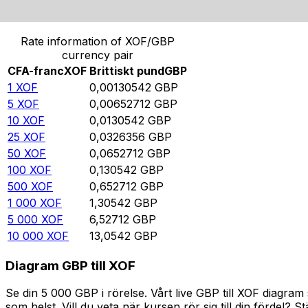
Omvandla CFA-franc till Brittiskt pund
Rate information of XOF/GBP
currency pair
CFA-franc
XOF
Brittiskt pund
GBP
1
XOF
0,00130542
GBP
5
XOF
0,00652712
GBP
10
XOF
0,0130542
GBP
25
XOF
0,0326356
GBP
50
XOF
0,0652712
GBP
100
XOF
0,130542
GBP
500
XOF
0,652712
GBP
1 000
XOF
1,30542
GBP
5 000
XOF
6,52712
GBP
10 000
XOF
13,0542
GBP
Diagram GBP till XOF
Se din 5 000 GBP i rörelse. Vårt live GBP till XOF diagr
som helst. Vill du veta när kursen rör sig till din fördel? S