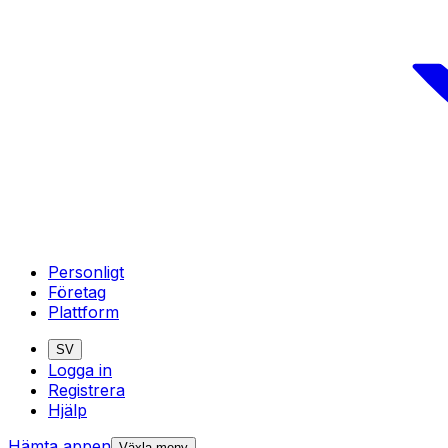
Personligt
Företag
Plattform
SV
Logga in
Registrera
Hjälp
Hämta appen
Växla meny