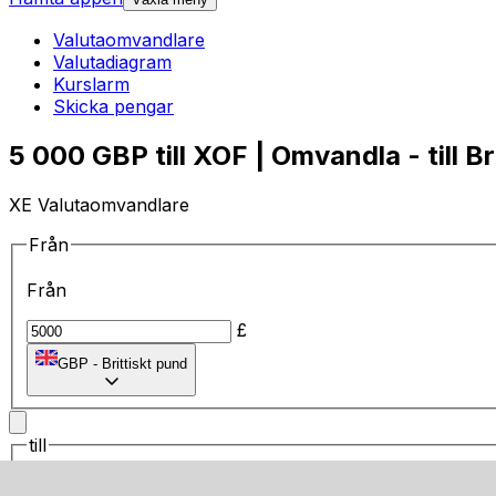
Valutaomvandlare
Valutadiagram
Kurslarm
Skicka pengar
5 000 GBP till XOF | Omvandla - till Br
XE Valutaomvandlare
Från
Från
£
GBP
-
Brittiskt pund
till
till