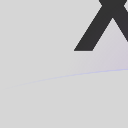
GBP till XOF valutakurser idag
Omvandla Brittiskt pund till CFA-franc
Rate information of GBP/XOF
currency pair
Brittiskt pund
GBP
CFA-franc
XOF
1
GBP
766,035
XOF
5
GBP
3 830,17
XOF
10
GBP
7 660,35
XOF
25
GBP
19 150,9
XOF
50
GBP
38 301,7
XOF
100
GBP
76 603,5
XOF
500
GBP
383 017
XOF
1 000
GBP
766 035
XOF
5 000
GBP
3 830 170
XOF
10 000
GBP
7 660 350
XOF