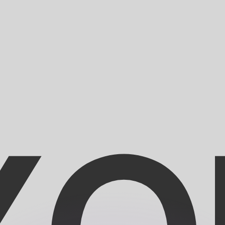
as kurser.
 görs endast i informationssyfte. Du kommer inte att få de