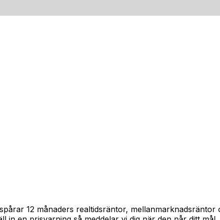
am spårar 12 månaders realtidsräntor, mellanmarknadsräntor
täll in en prisvarning så meddelar vi dig när den når ditt mål.