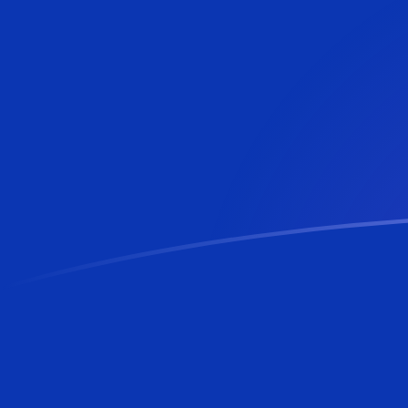
GBP till BAM valutakurser idag
Omvandla Brittiskt pund till Bosnisk konvertibilna mark
Rate information of GBP/BAM currency pair
Brittiskt pund
GBP
Bosnisk konvertibilna marka
BAM
1
GBP
2,28383
BAM
5
GBP
11,4192
BAM
10
GBP
22,8383
BAM
25
GBP
57,0959
BAM
50
GBP
114,192
BAM
100
GBP
228,383
BAM
500
GBP
1 141,92
BAM
1 000
GBP
2 283,83
BAM
5 000
GBP
11 419,2
BAM
10 000
GBP
22 838,3
BAM
Omvandla Bosnisk konvertibilna marka till Brittiskt pun