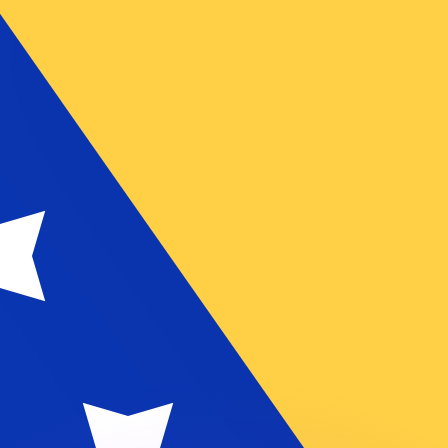
as kurser.
 görs endast i informationssyfte. Du kommer inte att få de