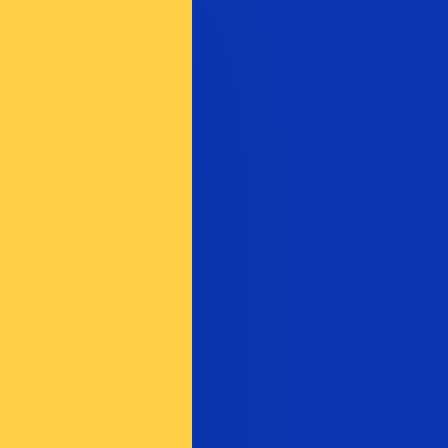
nna kurs när du skickar pengar.
Se sändkurserna.