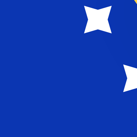
KM
BAM
-
Bosnisk konvertibilna marka
1.00
GBP
=
2,
283834
BAM
Mittkurs vid 14:27 UTC
Skicka pengar
Prata med en valutaexpert idag.
Vi kan slå konkurrentern
Boka ett samtal
Vi använder mid-market-kursen för vår omvandlare. Det
Visste du att du kan skicka pengar utomlands med Xe?
Anmäl dig idag