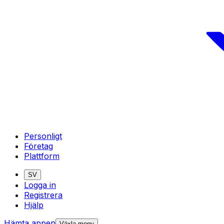
Personligt
Företag
Plattform
SV
Logga in
Registrera
Hjälp
Hämta appen
Växla meny