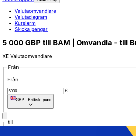
Valutaomvandlare
Valutadiagram
Kurslarm
Skicka pengar
5 000 GBP till BAM | Omvandla - till B
XE Valutaomvandlare
Från
Från
£
GBP
-
Brittiskt pund
till
till