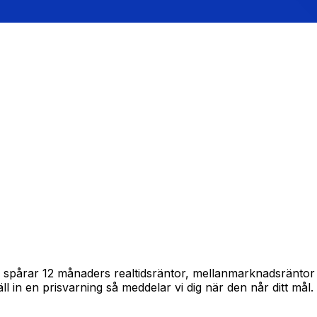
am spårar 12 månaders realtidsräntor, mellanmarknadsränto
täll in en prisvarning så meddelar vi dig när den når ditt mål.