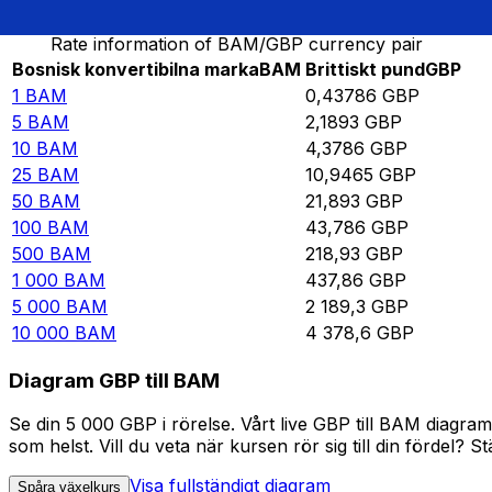
Rate information of BAM/GBP currency pair
Bosnisk konvertibilna marka
BAM
Brittiskt pund
GBP
1
BAM
0,43786
GBP
5
BAM
2,1893
GBP
10
BAM
4,3786
GBP
25
BAM
10,9465
GBP
50
BAM
21,893
GBP
100
BAM
43,786
GBP
500
BAM
218,93
GBP
1 000
BAM
437,86
GBP
5 000
BAM
2 189,3
GBP
10 000
BAM
4 378,6
GBP
Diagram GBP till BAM
Se din 5 000 GBP i rörelse. Vårt live GBP till BAM diagr
som helst. Vill du veta när kursen rör sig till din fördel? S
Visa fullständigt diagram
Spåra växelkurs