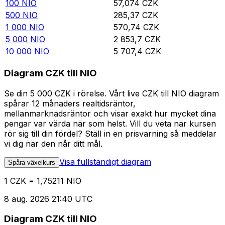
100
NIO
57,074
CZK
500
NIO
285,37
CZK
1 000
NIO
570,74
CZK
5 000
NIO
2 853,7
CZK
10 000
NIO
5 707,4
CZK
Diagram CZK till NIO
Se din 5 000 CZK i rörelse. Vårt live CZK till NIO diagram
spårar 12 månaders realtidsräntor,
mellanmarknadsräntor och visar exakt hur mycket dina
pengar var värda när som helst. Vill du veta när kursen
rör sig till din fördel? Ställ in en prisvarning så meddelar
vi dig när den når ditt mål.
Visa fullständigt diagram
Spåra växelkurs
1 CZK = 1,75211 NIO
8 aug. 2026 21:40 UTC
Diagram CZK till NIO