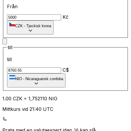
Från
Kč
CZK
-
Tjeckisk krona
till
till
C$
NIO
-
Nicaraguansk cordoba
1.00
CZK
=
1,
752110
NIO
Mittkurs vid 21:40 UTC
Prata med en valutaexpert idag.
Vi kan slå