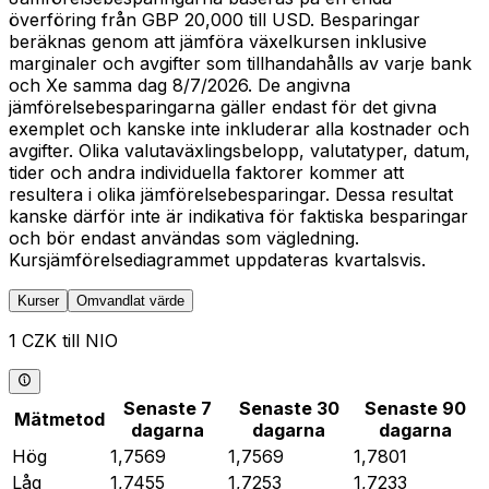
överföring från GBP 20,000 till USD. Besparingar
beräknas genom att jämföra växelkursen inklusive
marginaler och avgifter som tillhandahålls av varje bank
och Xe samma dag 8/7/2026. De angivna
jämförelsebesparingarna gäller endast för det givna
exemplet och kanske inte inkluderar alla kostnader och
avgifter. Olika valutaväxlingsbelopp, valutatyper, datum,
tider och andra individuella faktorer kommer att
resultera i olika jämförelsebesparingar. Dessa resultat
kanske därför inte är indikativa för faktiska besparingar
och bör endast användas som vägledning.
Kursjämförelsediagrammet uppdateras kvartalsvis.
Kurser
Omvandlat värde
1 CZK till NIO
Senaste 7
Senaste 30
Senaste 90
Mätmetod
dagarna
dagarna
dagarna
Hög
1,7569
1,7569
1,7801
Låg
1,7455
1,7253
1,7233