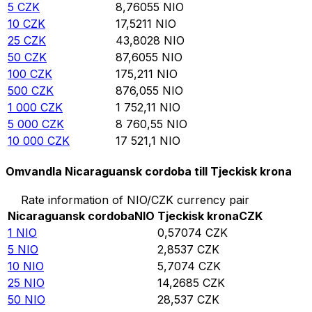
5
CZK
8,76055
NIO
10
CZK
17,5211
NIO
25
CZK
43,8028
NIO
50
CZK
87,6055
NIO
100
CZK
175,211
NIO
500
CZK
876,055
NIO
1 000
CZK
1 752,11
NIO
5 000
CZK
8 760,55
NIO
10 000
CZK
17 521,1
NIO
Omvandla Nicaraguansk cordoba till Tjeckisk krona
Rate information of NIO/CZK currency pair
Nicaraguansk cordoba
NIO
Tjeckisk krona
CZK
1
NIO
0,57074
CZK
5
NIO
2,8537
CZK
10
NIO
5,7074
CZK
25
NIO
14,2685
CZK
50
NIO
28,537
CZK