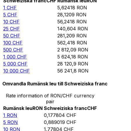
Schweiziska franc
CHF
Rumänsk leu
RON
1
CHF
5,62418
RON
5
CHF
28,1209
RON
10
CHF
56,2418
RON
25
CHF
140,604
RON
50
CHF
281,209
RON
100
CHF
562,418
RON
500
CHF
2 812,09
RON
1 000
CHF
5 624,18
RON
5 000
CHF
28 120,9
RON
10 000
CHF
56 241,8
RON
Omvandla Rumänsk leu till Schweiziska franc
Rate information of RON/CHF currency
pair
Rumänsk leu
RON
Schweiziska franc
CHF
1
RON
0,177804
CHF
5
RON
0,889019
CHF
10
RON
1,77804
CHF