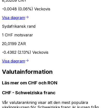
8,35209 CNY
-0.0048 (0.06%)
Veckovis
Visa diagram
Sydafrikansk rand
1 CHF motsvarar
20,0199 ZAR
-0.4362 (2.13%)
Veckovis
Visa diagram
Valutainformation
Läs mer om CHF och RON
CHF
-
Schweiziska franc
Vår valutarankning visar att den mest populära
växlingskursen för Schweiziska franc är kursen från