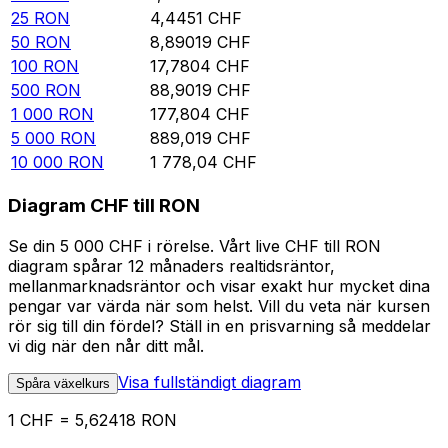
25
RON
4,4451
CHF
50
RON
8,89019
CHF
100
RON
17,7804
CHF
500
RON
88,9019
CHF
1 000
RON
177,804
CHF
5 000
RON
889,019
CHF
10 000
RON
1 778,04
CHF
Diagram CHF till RON
Se din 5 000 CHF i rörelse. Vårt live CHF till RON
diagram spårar 12 månaders realtidsräntor,
mellanmarknadsräntor och visar exakt hur mycket dina
pengar var värda när som helst. Vill du veta när kursen
rör sig till din fördel? Ställ in en prisvarning så meddelar
vi dig när den når ditt mål.
Visa fullständigt diagram
Spåra växelkurs
1 CHF = 5,62418 RON