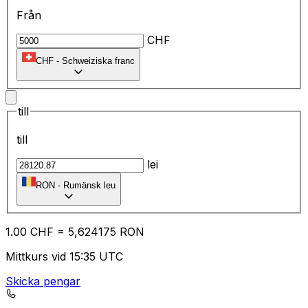
Från
CHF
CHF
-
Schweiziska franc
till
till
lei
RON
-
Rumänsk leu
1.00
CHF
=
5,
624175
RON
Mittkurs vid 15:35 UTC
Skicka pengar