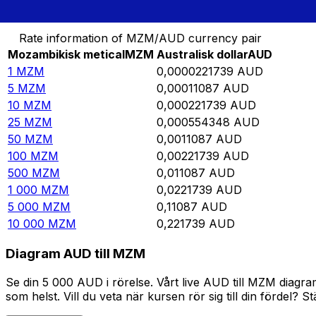
Omvandla Mozambikisk metical till Australisk dollar
Rate information of MZM/AUD currency pair
Mozambikisk metical
MZM
Australisk dollar
AUD
1
MZM
0,0000221739
AUD
5
MZM
0,00011087
AUD
10
MZM
0,000221739
AUD
25
MZM
0,000554348
AUD
50
MZM
0,0011087
AUD
100
MZM
0,00221739
AUD
500
MZM
0,011087
AUD
1 000
MZM
0,0221739
AUD
5 000
MZM
0,11087
AUD
10 000
MZM
0,221739
AUD
Diagram AUD till MZM
Se din 5 000 AUD i rörelse. Vårt live AUD till MZM diagr
som helst. Vill du veta när kursen rör sig till din fördel? S