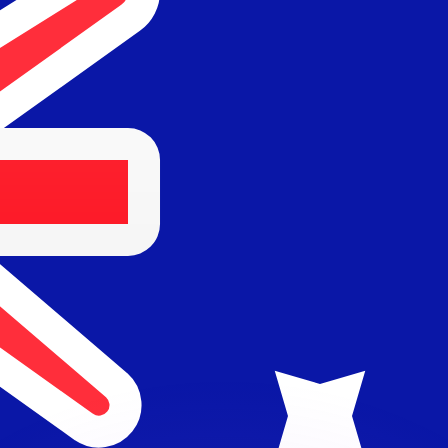
as kurser.
 görs endast i informationssyfte. Du kommer inte att få de