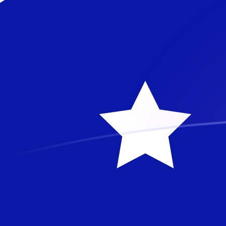
AUD till MZM valutakurser idag
Omvandla Australisk dollar till Mozambikisk metical
Rate information of AUD/MZM currency pair
Australisk dollar
AUD
Mozambikisk metical
MZM
1
AUD
45 098
MZM
5
AUD
225 490
MZM
10
AUD
450 980
MZM
25
AUD
1 127 450
MZM
50
AUD
2 254 900
MZM
100
AUD
4 509 800
MZM
500
AUD
22 549 000
MZM
1 000
AUD
45 098 000
MZM
5 000
AUD
225 490 000
MZM
10 000
AUD
450 980 000
MZM