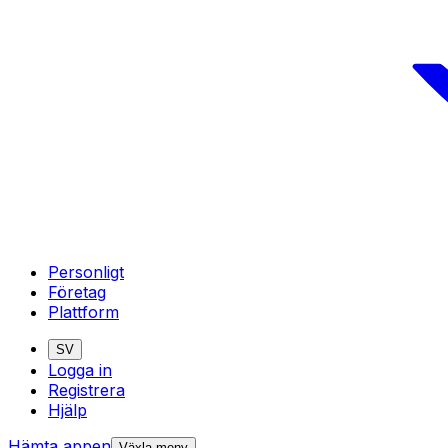
Personligt
Företag
Plattform
SV
Logga in
Registrera
Hjälp
Hämta appen
Växla meny