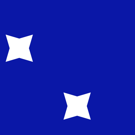
nna kurs när du skickar pengar.
Se sändkurserna.