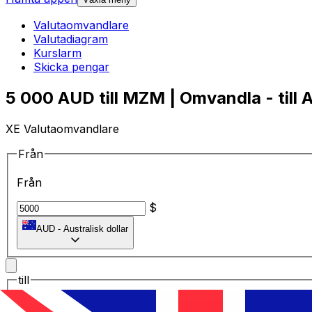
Valutaomvandlare
Valutadiagram
Kurslarm
Skicka pengar
5 000 AUD till MZM | Omvandla - till A
XE Valutaomvandlare
Från
Från
$
AUD
-
Australisk dollar
till
till