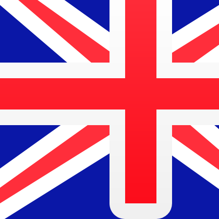
MZM
MZM
-
Mozambikisk metical
1.00
AUD
=
45
MZM
Mittkurs vid 16:50 UTC
Prata med en valutaexpert idag.
Vi kan slå konkurrentern
Boka ett samtal
Vi använder mid-market-kursen för vår omvandlare. Det
Visste du att du kan skicka pengar utomlands med Xe?
Anmäl dig idag