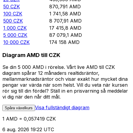
50
CZK
870,791
AMD
100
CZK
1 741,58
AMD
500
CZK
8 707,91
AMD
1 000
CZK
17 415,8
AMD
5 000
CZK
87 079,1
AMD
10 000
CZK
174 158
AMD
Diagram AMD till CZK
Se din 5 000 AMD i rörelse. Vårt live AMD till CZK
diagram spårar 12 månaders realtidsräntor,
mellanmarknadsräntor och visar exakt hur mycket dina
pengar var värda när som helst. Vill du veta när kursen
rör sig till din fördel? Ställ in en prisvarning så meddelar
vi dig när den når ditt mål.
Visa fullständigt diagram
Spåra växelkurs
1 AMD = 0,057419 CZK
6 aug. 2026 19:22 UTC