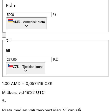
Från
֏
AMD
-
Armenisk dram
till
till
Kč
CZK
-
Tjeckisk krona
1.00
AMD
=
0,
057419
CZK
Mittkurs vid 19:22 UTC
Prata med en valutaexpert idag.
Vi kan slå