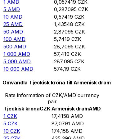
1
AMD
0,057419
CZK
5
AMD
0,287095
CZK
10
AMD
0,57419
CZK
25
AMD
1,43548
CZK
50
AMD
2,87095
CZK
100
AMD
5,7419
CZK
500
AMD
28,7095
CZK
1 000
AMD
57,419
CZK
5 000
AMD
287,095
CZK
10 000
AMD
574,19
CZK
Omvandla Tjeckisk krona till Armenisk dram
Rate information of CZK/AMD currency
pair
Tjeckisk krona
CZK
Armenisk dram
AMD
1
CZK
17,4158
AMD
5
CZK
87,0791
AMD
10
CZK
174,158
AMD
25
CZK
435,396
AMD