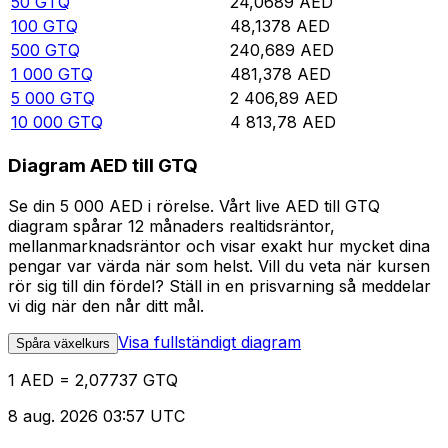
50
GTQ
24,0689
AED
100
GTQ
48,1378
AED
500
GTQ
240,689
AED
1 000
GTQ
481,378
AED
5 000
GTQ
2 406,89
AED
10 000
GTQ
4 813,78
AED
Diagram AED till GTQ
Se din 5 000 AED i rörelse. Vårt live AED till GTQ
diagram spårar 12 månaders realtidsräntor,
mellanmarknadsräntor och visar exakt hur mycket dina
pengar var värda när som helst. Vill du veta när kursen
rör sig till din fördel? Ställ in en prisvarning så meddelar
vi dig när den når ditt mål.
Visa fullständigt diagram
Spåra växelkurs
1 AED = 2,07737 GTQ
8 aug. 2026 03:57 UTC