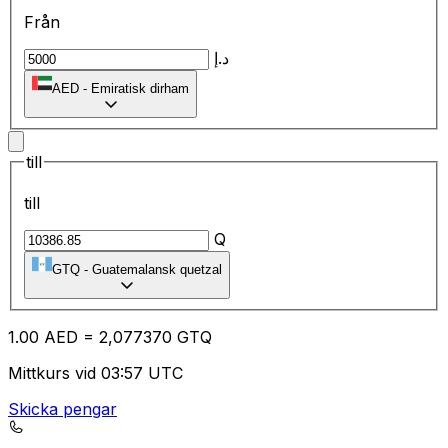
Från
د.إ
AED
-
Emiratisk dirham
till
till
Q
GTQ
-
Guatemalansk quetzal
1.00
AED
=
2,
077370
GTQ
Mittkurs vid 03:57 UTC
Skicka pengar