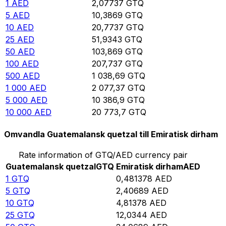
1
AED
2,07737
GTQ
5
AED
10,3869
GTQ
10
AED
20,7737
GTQ
25
AED
51,9343
GTQ
50
AED
103,869
GTQ
100
AED
207,737
GTQ
500
AED
1 038,69
GTQ
1 000
AED
2 077,37
GTQ
5 000
AED
10 386,9
GTQ
10 000
AED
20 773,7
GTQ
Omvandla Guatemalansk quetzal till Emiratisk dirham
Rate information of GTQ/AED currency pair
Guatemalansk quetzal
GTQ
Emiratisk dirham
AED
1
GTQ
0,481378
AED
5
GTQ
2,40689
AED
10
GTQ
4,81378
AED
25
GTQ
12,0344
AED