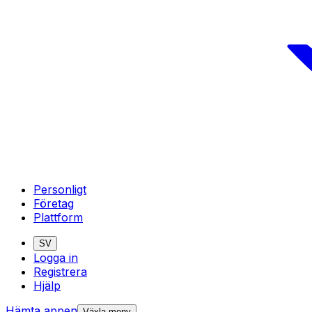
Personligt
Företag
Plattform
SV
Logga in
Registrera
Hjälp
Hämta appen
Växla meny