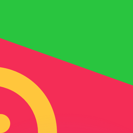
as kurser.
 görs endast i informationssyfte. Du kommer inte att få de