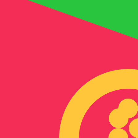
Nfk
ERN
-
Eritreansk nakfa
1.00
SGD
=
11
,72250
ERN
Mittkurs vid 02:23 UTC
Skicka pengar
Prata med en valutaexpert idag.
Vi kan slå konkurrentern
Boka ett samtal
Vi använder mid-market-kursen för vår omvandlare. Det
Visste du att du kan skicka pengar utomlands med Xe?
Anmäl dig idag