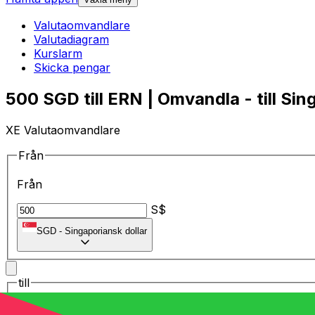
Valutaomvandlare
Valutadiagram
Kurslarm
Skicka pengar
500 SGD till ERN | Omvandla - till Sin
XE Valutaomvandlare
Från
Från
S$
SGD
-
Singaporiansk dollar
till
till