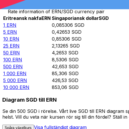
Rate information of ERN/SGD currency pair
Eritreansk nakfa
ERN
Singaporiansk dollar
SGD
1
ERN
0,085306
SGD
5
ERN
0,42653
SGD
10
ERN
0,85306
SGD
25
ERN
2,13265
SGD
50
ERN
4,2653
SGD
100
ERN
8,5306
SGD
500
ERN
42,653
SGD
1 000
ERN
85,306
SGD
5 000
ERN
426,53
SGD
10 000
ERN
853,06
SGD
Diagram SGD till ERN
Se din 500 SGD i rörelse. Vårt live SGD till ERN diagram
helst. Vill du veta när kursen rör sig till din fördel? Ställ 
Visa fullständigt diagram
Spåra växelkurs