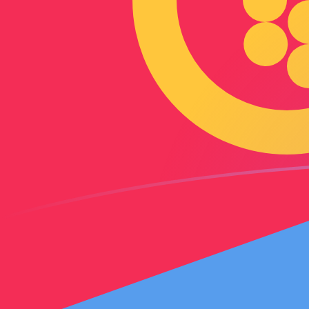
SGD till ERN valutakurser idag
Omvandla Singaporiansk dollar till Eritreansk nakfa
Rate information of SGD/ERN currency pair
Singaporiansk dollar
SGD
Eritreansk nakfa
ERN
1
SGD
11,7225
ERN
5
SGD
58,6125
ERN
10
SGD
117,225
ERN
25
SGD
293,063
ERN
50
SGD
586,125
ERN
100
SGD
1 172,25
ERN
500
SGD
5 861,25
ERN
1 000
SGD
11 722,5
ERN
5 000
SGD
58 612,5
ERN
10 000
SGD
117 225
ERN
Omvandla Eritreansk nakfa till Singaporiansk dollar