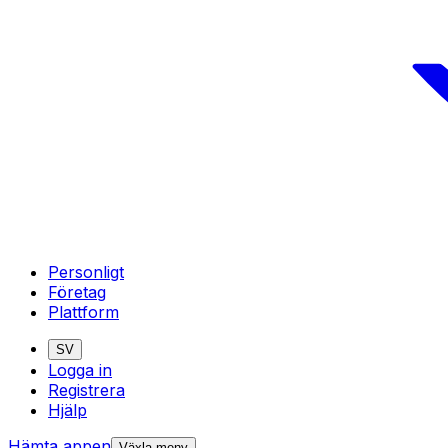
Personligt
Företag
Plattform
SV
Logga in
Registrera
Hjälp
Hämta appen
Växla meny