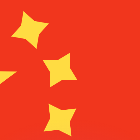
as kurser.
 görs endast i informationssyfte. Du kommer inte att få de