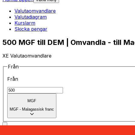
Valutaomvandlare
Valutadiagram
Kurslarm
Skicka pengar
500 MGF till DEM | Omvandla - till M
XE Valutaomvandlare
Från
Från
MGF
MGF
-
Malagassisk franc
till