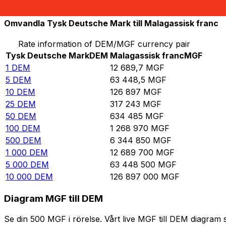
10 000
MGF
0,78804
DEM
Omvandla Tysk Deutsche Mark till Malagassisk franc
Rate information of DEM/MGF currency pair
Tysk Deutsche Mark
DEM
Malagassisk franc
MGF
1
DEM
12 689,7
MGF
5
DEM
63 448,5
MGF
10
DEM
126 897
MGF
25
DEM
317 243
MGF
50
DEM
634 485
MGF
100
DEM
1 268 970
MGF
500
DEM
6 344 850
MGF
1 000
DEM
12 689 700
MGF
5 000
DEM
63 448 500
MGF
10 000
DEM
126 897 000
MGF
Diagram MGF till DEM
Se din 500 MGF i rörelse. Vårt live MGF till DEM diagram