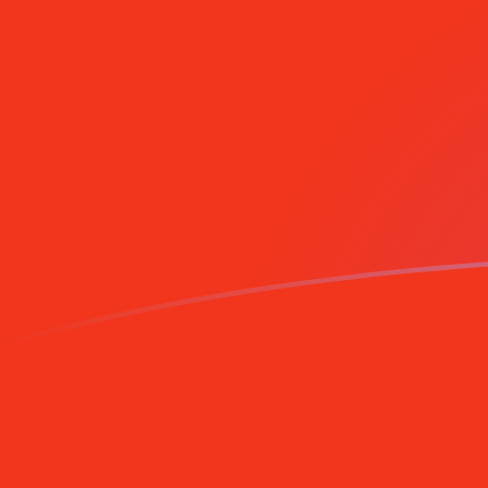
Anmäl dig idag
MGF till DEM valutakurser idag
Omvandla Malagassisk franc till Tysk Deutsche Mark
Rate information of MGF/DEM currency pair
Malagassisk franc
MGF
Tysk Deutsche Mark
DEM
1
MGF
0,000078804
DEM
5
MGF
0,00039402
DEM
10
MGF
0,00078804
DEM
25
MGF
0,0019701
DEM
50
MGF
0,0039402
DEM
100
MGF
0,0078804
DEM
500
MGF
0,039402
DEM
1 000
MGF
0,078804
DEM
5 000
MGF
0,39402
DEM