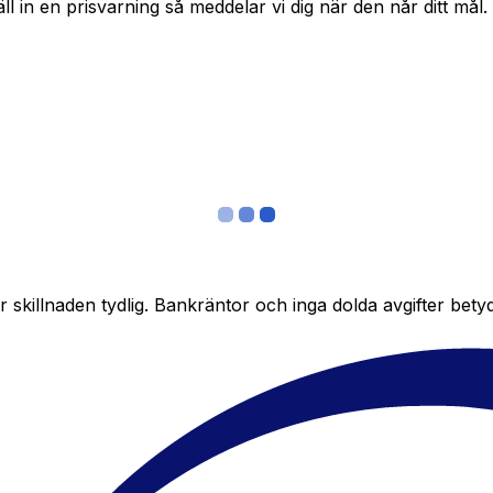
täll in en prisvarning så meddelar vi dig när den når ditt mål.
skillnaden tydlig. Bankräntor och inga dolda avgifter bety