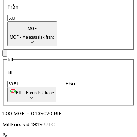
Från
MGF
MGF
-
Malagassisk franc
till
till
FBu
BIF
-
Burundisk franc
1.00
MGF
=
0,
139020
BIF
Mittkurs vid 19:19 UTC