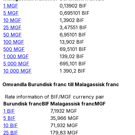
1
MGF
0,13902
BIF
5
MGF
0,695101
BIF
10
MGF
1,3902
BIF
25
MGF
3,47551
BIF
50
MGF
6,95101
BIF
100
MGF
13,902
BIF
500
MGF
69,5101
BIF
1 000
MGF
139,02
BIF
5 000
MGF
695,101
BIF
10 000
MGF
1 390,2
BIF
Omvandla Burundisk franc till Malagassisk franc
Rate information of BIF/MGF currency pair
Burundisk franc
BIF
Malagassisk franc
MGF
1
BIF
7,1932
MGF
5
BIF
35,966
MGF
10
BIF
71,932
MGF
25
BIF
179,83
MGF