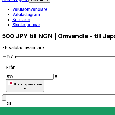
Valutaomvandlare
Valutadiagram
Kurslarm
Skicka pengar
500 JPY till NGN | Omvandla - till Ja
XE Valutaomvandlare
Från
Från
¥
JPY
-
Japansk yen
till
till