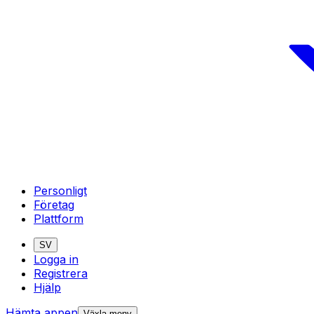
Personligt
Företag
Plattform
SV
Logga in
Registrera
Hjälp
Hämta appen
Växla meny