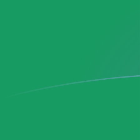
JPY till NGN valutakurser idag
Omvandla Japansk yen till Nigeriansk naira
Rate information of JPY/NGN currency
pair
Japansk yen
JPY
Nigeriansk naira
NGN
1
JPY
8,61679
NGN
5
JPY
43,084
NGN
10
JPY
86,1679
NGN
25
JPY
215,42
NGN
50
JPY
430,84
NGN
100
JPY
861,679
NGN
500
JPY
4 308,4
NGN
1 000
JPY
8 616,79
NGN
5 000
JPY
43 084
NGN
10 000
JPY
86 167,9
NGN
Omvandla Nigeriansk naira till Japansk yen