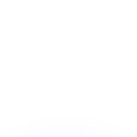
as kurser.
 görs endast i informationssyfte. Du kommer inte att få de