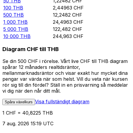
50
THB
1,22482
CHF
100
THB
2,44963
CHF
500
THB
12,2482
CHF
1 000
THB
24,4963
CHF
5 000
THB
122,482
CHF
10 000
THB
244,963
CHF
Diagram CHF till THB
Se din 500 CHF i rörelse. Vårt live CHF till THB diagram
spårar 12 månaders realtidsräntor,
mellanmarknadsräntor och visar exakt hur mycket dina
pengar var värda när som helst. Vill du veta när kursen
rör sig till din fördel? Ställ in en prisvarning så meddelar
vi dig när den når ditt mål.
Visa fullständigt diagram
Spåra växelkurs
1 CHF = 40,8225 THB
7 aug. 2026 15:19 UTC