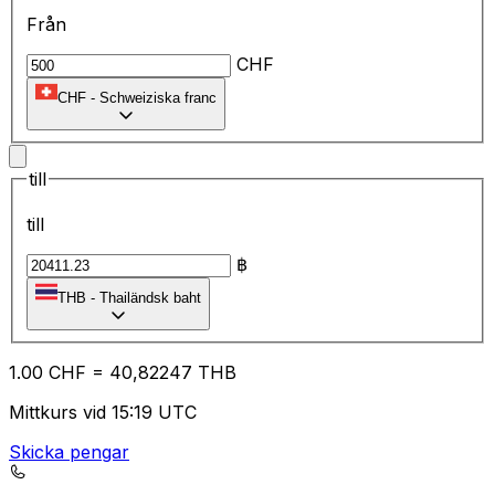
Från
CHF
CHF
-
Schweiziska franc
till
till
฿
THB
-
Thailändsk baht
1.00
CHF
=
40
,82247
THB
Mittkurs vid 15:19 UTC
Skicka pengar