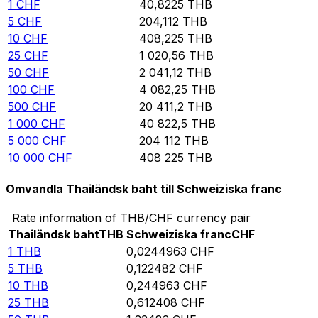
1
CHF
40,8225
THB
5
CHF
204,112
THB
10
CHF
408,225
THB
25
CHF
1 020,56
THB
50
CHF
2 041,12
THB
100
CHF
4 082,25
THB
500
CHF
20 411,2
THB
1 000
CHF
40 822,5
THB
5 000
CHF
204 112
THB
10 000
CHF
408 225
THB
Omvandla Thailändsk baht till Schweiziska franc
Rate information of THB/CHF currency pair
Thailändsk baht
THB
Schweiziska franc
CHF
1
THB
0,0244963
CHF
5
THB
0,122482
CHF
10
THB
0,244963
CHF
25
THB
0,612408
CHF