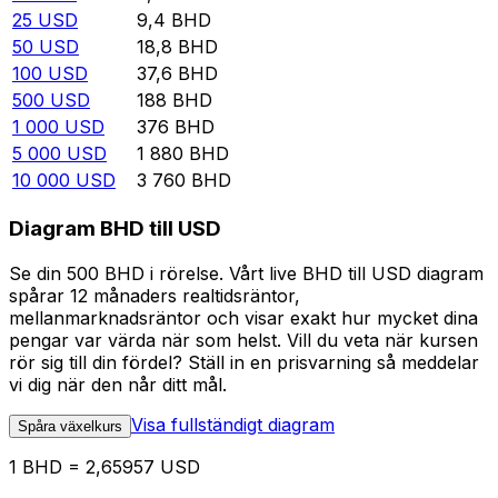
25
USD
9,4
BHD
50
USD
18,8
BHD
100
USD
37,6
BHD
500
USD
188
BHD
1 000
USD
376
BHD
5 000
USD
1 880
BHD
10 000
USD
3 760
BHD
Diagram BHD till USD
Se din 500 BHD i rörelse. Vårt live BHD till USD diagram
spårar 12 månaders realtidsräntor,
mellanmarknadsräntor och visar exakt hur mycket dina
pengar var värda när som helst. Vill du veta när kursen
rör sig till din fördel? Ställ in en prisvarning så meddelar
vi dig när den når ditt mål.
Visa fullständigt diagram
Spåra växelkurs
1 BHD = 2,65957 USD