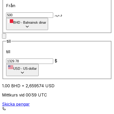
Från
.د.ب
BHD
-
Bahrainsk dinar
till
till
$
USD
-
US-dollar
1.00
BHD
=
2,
659574
USD
Mittkurs vid 00:59 UTC
Skicka pengar