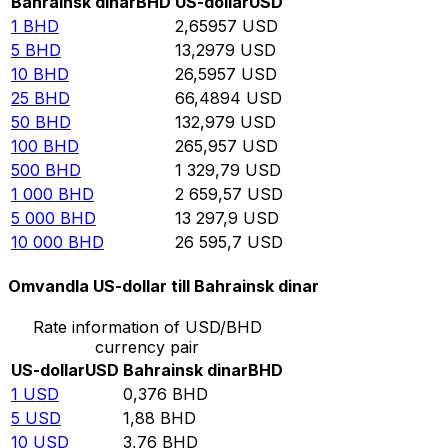
Bahrainsk dinar
BHD
US-dollar
USD
1
BHD
2,65957
USD
5
BHD
13,2979
USD
10
BHD
26,5957
USD
25
BHD
66,4894
USD
50
BHD
132,979
USD
100
BHD
265,957
USD
500
BHD
1 329,79
USD
1 000
BHD
2 659,57
USD
5 000
BHD
13 297,9
USD
10 000
BHD
26 595,7
USD
Omvandla US-dollar till Bahrainsk dinar
Rate information of USD/BHD
currency pair
US-dollar
USD
Bahrainsk dinar
BHD
1
USD
0,376
BHD
5
USD
1,88
BHD
10
USD
3,76
BHD