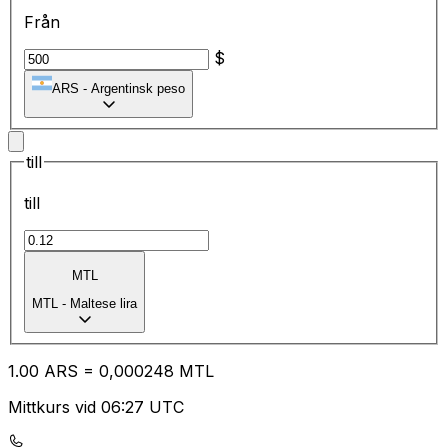
Från
$
ARS
-
Argentinsk peso
till
till
MTL
MTL
-
Maltese lira
1.00
ARS
=
0,
000248
MTL
Mittkurs vid 06:27 UTC