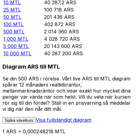
10
MTL
40 287,2
ARS
25
MTL
100 718
ARS
50
MTL
201 436
ARS
100
MTL
402 872
ARS
500
MTL
2 014 360
ARS
1 000
MTL
4 028 720
ARS
5 000
MTL
20 143 600
ARS
10 000
MTL
40 287 200
ARS
Diagram ARS till MTL
Se din 500 ARS i rörelse. Vårt live ARS till MTL diagram
spårar 12 månaders realtidsräntor,
mellanmarknadsräntor och visar exakt hur mycket dina
pengar var värda när som helst. Vill du veta när kursen
rör sig till din fördel? Ställ in en prisvarning så meddelar
vi dig när den når ditt mål.
Visa fullständigt diagram
Spåra växelkurs
1 ARS = 0,000248218 MTL