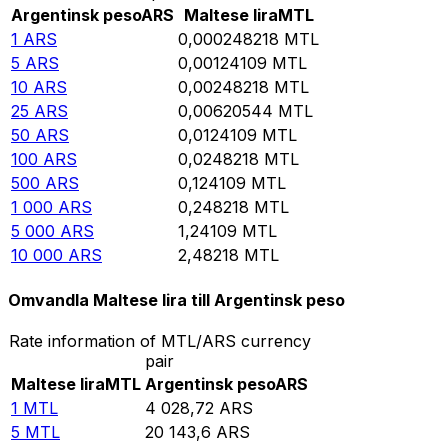
Argentinsk peso
ARS
Maltese lira
MTL
1
ARS
0,000248218
MTL
5
ARS
0,00124109
MTL
10
ARS
0,00248218
MTL
25
ARS
0,00620544
MTL
50
ARS
0,0124109
MTL
100
ARS
0,0248218
MTL
500
ARS
0,124109
MTL
1 000
ARS
0,248218
MTL
5 000
ARS
1,24109
MTL
10 000
ARS
2,48218
MTL
Omvandla Maltese lira till Argentinsk peso
Rate information of MTL/ARS currency
pair
Maltese lira
MTL
Argentinsk peso
ARS
1
MTL
4 028,72
ARS
5
MTL
20 143,6
ARS