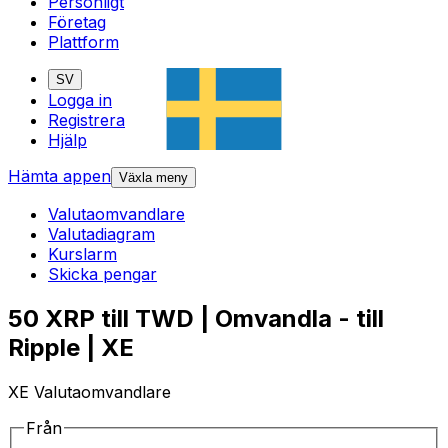
Personligt
Företag
Plattform
SV
Logga in
Registrera
Hjälp
Hämta appen
Växla meny
Valutaomvandlare
Valutadiagram
Kurslarm
Skicka pengar
50 XRP till TWD | Omvandla - till
Ripple | XE
XE Valutaomvandlare
Från