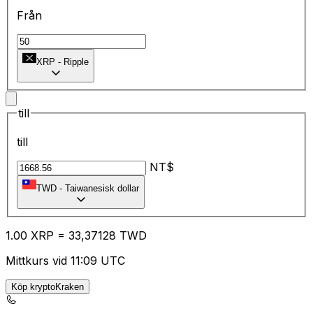
Från
XRP
-
Ripple
till
till
NT$
TWD
-
Taiwanesisk dollar
1.00
XRP
=
33
,37128
TWD
Mittkurs vid 11:09 UTC
Köp kryptoKraken