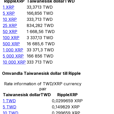
Ripple
XRP
Taiwanesisk dollar
TWD
1
XRP
33,3713
TWD
5
XRP
166,856
TWD
10
XRP
333,713
TWD
25
XRP
834,282
TWD
50
XRP
1 668,56
TWD
100
XRP
3 337,13
TWD
500
XRP
16 685,6
TWD
1 000
XRP
33 371,3
TWD
5 000
XRP
166 856
TWD
10 000
XRP
333 713
TWD
Omvandla Taiwanesisk dollar till Ripple
Rate information of TWD/XRP currency
pair
Taiwanesisk dollar
TWD
Ripple
XRP
1
TWD
0,0299659
XRP
5
TWD
0,149829
XRP
10
TWD
0,299659
XRP