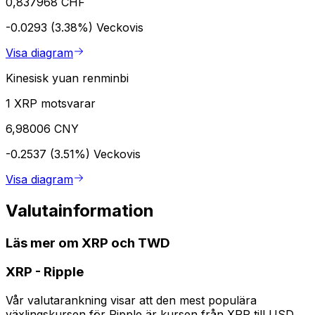
0,837968 CHF
-0.0293 (3.38%)
Veckovis
Visa diagram
Kinesisk yuan renminbi
1 XRP motsvarar
6,98006 CNY
-0.2537 (3.51%)
Veckovis
Visa diagram
Valutainformation
Läs mer om XRP och TWD
XRP
-
Ripple
Vår valutarankning visar att den mest populära
växlingskursen för Ripple är kursen från XRP till USD.