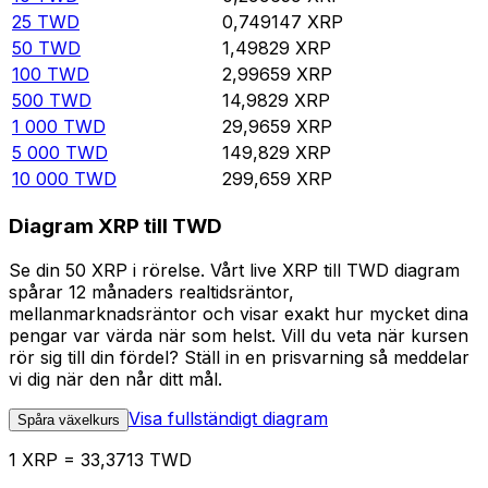
25
TWD
0,749147
XRP
50
TWD
1,49829
XRP
100
TWD
2,99659
XRP
500
TWD
14,9829
XRP
1 000
TWD
29,9659
XRP
5 000
TWD
149,829
XRP
10 000
TWD
299,659
XRP
Diagram XRP till TWD
Se din 50 XRP i rörelse. Vårt live XRP till TWD diagram
spårar 12 månaders realtidsräntor,
mellanmarknadsräntor och visar exakt hur mycket dina
pengar var värda när som helst. Vill du veta när kursen
rör sig till din fördel? Ställ in en prisvarning så meddelar
vi dig när den når ditt mål.
Visa fullständigt diagram
Spåra växelkurs
1 XRP = 33,3713 TWD