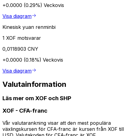
+0.0000 (0.29%)
Veckovis
Visa diagram
Kinesisk yuan renminbi
1 XOF motsvarar
0,0118903 CNY
+0.0000 (0.18%)
Veckovis
Visa diagram
Valutainformation
Läs mer om XOF och SHP
XOF
-
CFA-franc
Vår valutarankning visar att den mest populära
växlingskursen för CFA-franc är kursen från XOF till
USD. Valutakoden för CFA-franc är XOF.