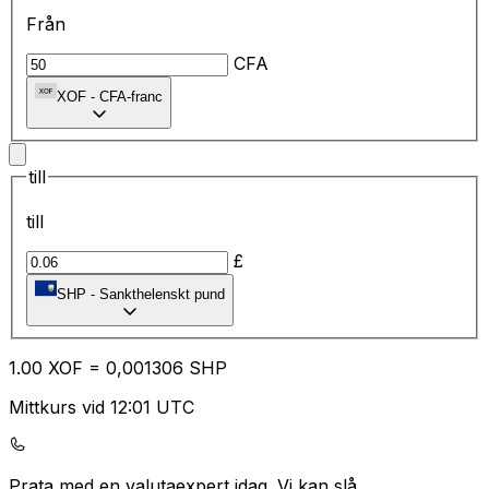
Från
CFA
XOF
-
CFA-franc
till
till
£
SHP
-
Sankthelenskt pund
1.00
XOF
=
0,
001306
SHP
Mittkurs vid 12:01 UTC
Prata med en valutaexpert idag.
Vi kan slå