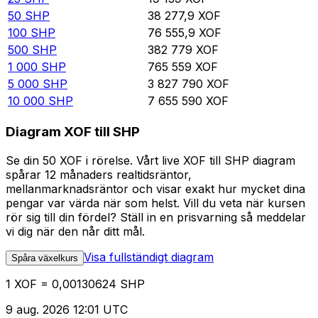
50
SHP
38 277,9
XOF
100
SHP
76 555,9
XOF
500
SHP
382 779
XOF
1 000
SHP
765 559
XOF
5 000
SHP
3 827 790
XOF
10 000
SHP
7 655 590
XOF
Diagram XOF till SHP
Se din 50 XOF i rörelse. Vårt live XOF till SHP diagram
spårar 12 månaders realtidsräntor,
mellanmarknadsräntor och visar exakt hur mycket dina
pengar var värda när som helst. Vill du veta när kursen
rör sig till din fördel? Ställ in en prisvarning så meddelar
vi dig när den når ditt mål.
Visa fullständigt diagram
Spåra växelkurs
1 XOF = 0,00130624 SHP
9 aug. 2026 12:01 UTC