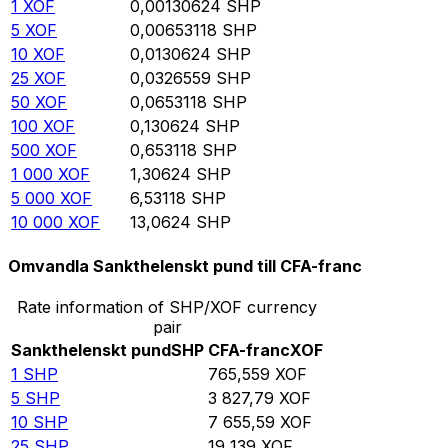
1
XOF
0,00130624
SHP
5
XOF
0,00653118
SHP
10
XOF
0,0130624
SHP
25
XOF
0,0326559
SHP
50
XOF
0,0653118
SHP
100
XOF
0,130624
SHP
500
XOF
0,653118
SHP
1 000
XOF
1,30624
SHP
5 000
XOF
6,53118
SHP
10 000
XOF
13,0624
SHP
Omvandla Sankthelenskt pund till CFA-franc
Rate information of SHP/XOF currency
pair
Sankthelenskt pund
SHP
CFA-franc
XOF
1
SHP
765,559
XOF
5
SHP
3 827,79
XOF
10
SHP
7 655,59
XOF
25
SHP
19 139
XOF