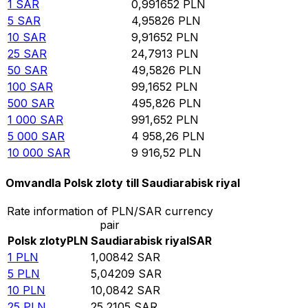
1
SAR
0,991652
PLN
5
SAR
4,95826
PLN
10
SAR
9,91652
PLN
25
SAR
24,7913
PLN
50
SAR
49,5826
PLN
100
SAR
99,1652
PLN
500
SAR
495,826
PLN
1 000
SAR
991,652
PLN
5 000
SAR
4 958,26
PLN
10 000
SAR
9 916,52
PLN
Omvandla Polsk zloty till Saudiarabisk riyal
Rate information of PLN/SAR currency
pair
Polsk zloty
PLN
Saudiarabisk riyal
SAR
1
PLN
1,00842
SAR
5
PLN
5,04209
SAR
10
PLN
10,0842
SAR
25
PLN
25,2105
SAR