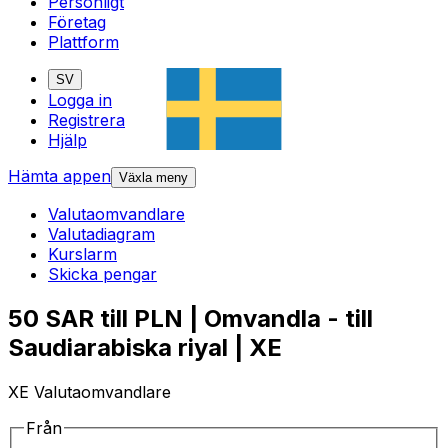
Personligt
Företag
Plattform
SV
Logga in
Registrera
Hjälp
Hämta appen
Växla meny
Valutaomvandlare
Valutadiagram
Kurslarm
Skicka pengar
50 SAR till PLN | Omvandla - till
Saudiarabiska riyal | XE
XE Valutaomvandlare
Från