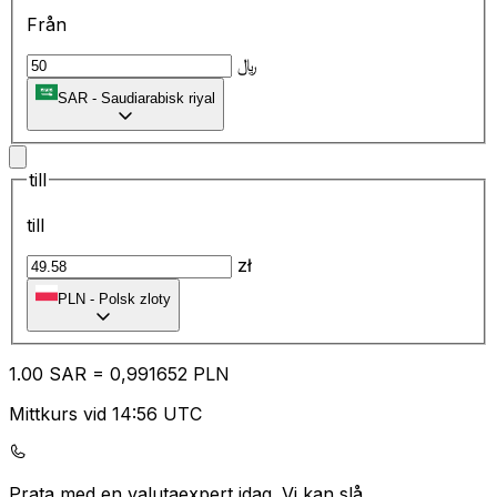
Från
﷼
SAR
-
Saudiarabisk riyal
till
till
zł
PLN
-
Polsk zloty
1.00
SAR
=
0,
991652
PLN
Mittkurs vid 14:56 UTC
Prata med en valutaexpert idag.
Vi kan slå