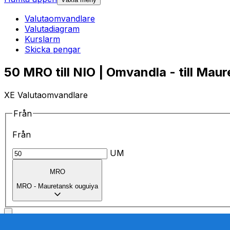
Valutaomvandlare
Valutadiagram
Kurslarm
Skicka pengar
50 MRO till NIO | Omvandla - till Mau
XE Valutaomvandlare
Från
Från
UM
MRO
MRO
-
Mauretansk ouguiya
till