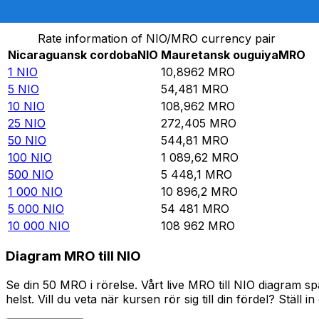
Omvandla Nicaraguansk cordoba till Mauretansk ougu
Rate information of NIO/MRO currency pair
Nicaraguansk cordoba
NIO
Mauretansk ouguiya
MRO
1
NIO
10,8962
MRO
5
NIO
54,481
MRO
10
NIO
108,962
MRO
25
NIO
272,405
MRO
50
NIO
544,81
MRO
100
NIO
1 089,62
MRO
500
NIO
5 448,1
MRO
1 000
NIO
10 896,2
MRO
5 000
NIO
54 481
MRO
10 000
NIO
108 962
MRO
Diagram MRO till NIO
Se din 50 MRO i rörelse. Vårt live MRO till NIO diagram 
helst. Vill du veta när kursen rör sig till din fördel? Ställ 