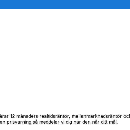
iya
spårar 12 månaders realtidsräntor, mellanmarknadsräntor o
in en prisvarning så meddelar vi dig när den når ditt mål.