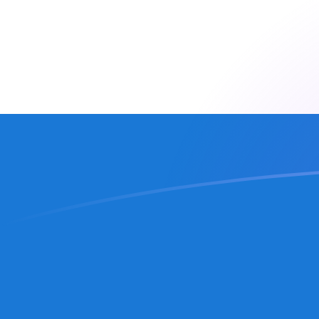
MRO till NIO valutakurser idag
Omvandla Mauretansk ouguiya till Nicaraguansk cord
Rate information of MRO/NIO currency pair
Mauretansk ouguiya
MRO
Nicaraguansk cordoba
NIO
1
MRO
0,0917752
NIO
5
MRO
0,458876
NIO
10
MRO
0,917752
NIO
25
MRO
2,29438
NIO
50
MRO
4,58876
NIO
100
MRO
9,17752
NIO
500
MRO
45,8876
NIO
1 000
MRO
91,7752
NIO
5 000
MRO
458,876
NIO
10 000
MRO
917,752
NIO