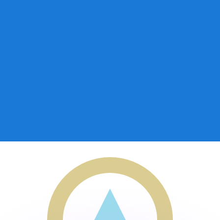
as kurser.
 görs endast i informationssyfte. Du kommer inte att få de