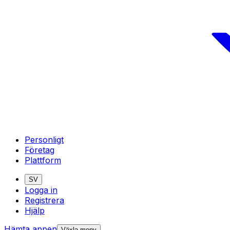
Personligt
Företag
Plattform
SV
Logga in
Registrera
Hjälp
Hämta appen
Växla meny