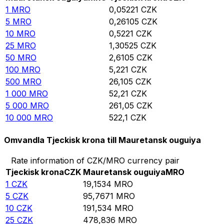
1
MRO
0,05221
CZK
5
MRO
0,26105
CZK
10
MRO
0,5221
CZK
25
MRO
1,30525
CZK
50
MRO
2,6105
CZK
100
MRO
5,221
CZK
500
MRO
26,105
CZK
1 000
MRO
52,21
CZK
5 000
MRO
261,05
CZK
10 000
MRO
522,1
CZK
Omvandla Tjeckisk krona till Mauretansk ouguiya
Rate information of CZK/MRO currency pair
Tjeckisk krona
CZK
Mauretansk ouguiya
MRO
1
CZK
19,1534
MRO
5
CZK
95,7671
MRO
10
CZK
191,534
MRO
25
CZK
478,836
MRO