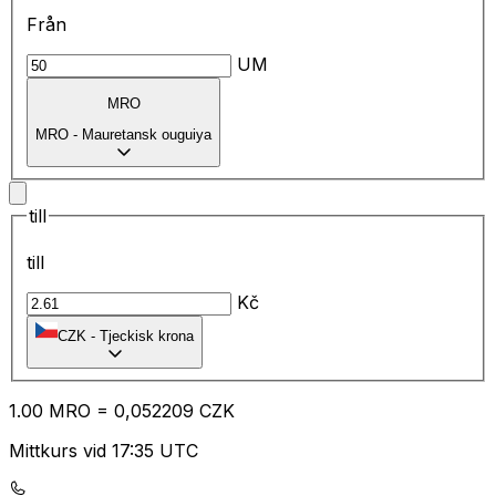
Från
UM
MRO
MRO
-
Mauretansk ouguiya
till
till
Kč
CZK
-
Tjeckisk krona
1.00
MRO
=
0,
052209
CZK
Mittkurs vid 17:35 UTC