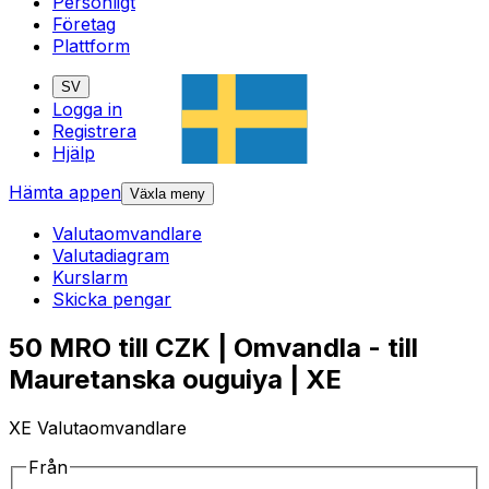
Personligt
Företag
Plattform
SV
Logga in
Registrera
Hjälp
Hämta appen
Växla meny
Valutaomvandlare
Valutadiagram
Kurslarm
Skicka pengar
50 MRO till CZK | Omvandla - till
Mauretanska ouguiya | XE
XE Valutaomvandlare
Från