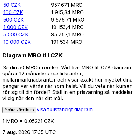
50
CZK
957,671
MRO
100
CZK
1 915,34
MRO
500
CZK
9 576,71
MRO
1 000
CZK
19 153,4
MRO
5 000
CZK
95 767,1
MRO
10 000
CZK
191 534
MRO
Diagram MRO till CZK
Se din 50 MRO i rörelse. Vårt live MRO till CZK diagram
spårar 12 månaders realtidsräntor,
mellanmarknadsräntor och visar exakt hur mycket dina
pengar var värda när som helst. Vill du veta när kursen
rör sig till din fördel? Ställ in en prisvarning så meddelar
vi dig när den når ditt mål.
Visa fullständigt diagram
Spåra växelkurs
1 MRO = 0,05221 CZK
7 aug. 2026 17:35 UTC