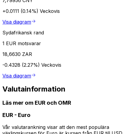
7,79956 CNY
+0.0111 (0.14%)
Veckovis
Visa diagram
Sydafrikansk rand
1 EUR motsvarar
18,6630 ZAR
-0.4328 (2.27%)
Veckovis
Visa diagram
Valutainformation
Läs mer om EUR och OMR
EUR
-
Euro
Vår valutarankning visar att den mest populära
växlingskursen för Euro är kursen från EUR till USD.