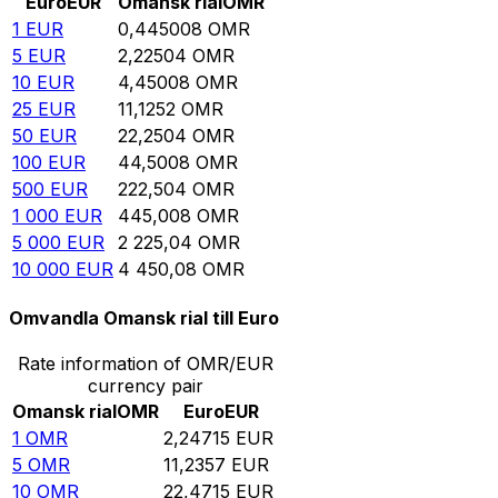
Euro
EUR
Omansk rial
OMR
1
EUR
0,445008
OMR
5
EUR
2,22504
OMR
10
EUR
4,45008
OMR
25
EUR
11,1252
OMR
50
EUR
22,2504
OMR
100
EUR
44,5008
OMR
500
EUR
222,504
OMR
1 000
EUR
445,008
OMR
5 000
EUR
2 225,04
OMR
10 000
EUR
4 450,08
OMR
Omvandla Omansk rial till Euro
Rate information of OMR/EUR
currency pair
Omansk rial
OMR
Euro
EUR
1
OMR
2,24715
EUR
5
OMR
11,2357
EUR
10
OMR
22,4715
EUR