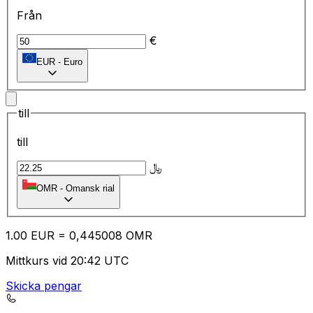
Från
€
EUR
-
Euro
till
till
﷼
OMR
-
Omansk rial
1.00
EUR
=
0,
445008
OMR
Mittkurs vid 20:42 UTC
Skicka pengar