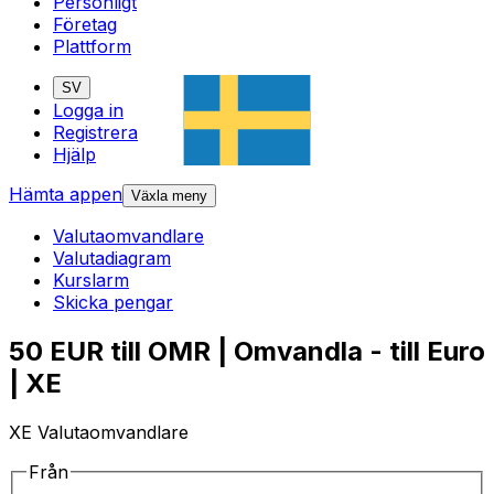
Personligt
Företag
Plattform
SV
Logga in
Registrera
Hjälp
Hämta appen
Växla meny
Valutaomvandlare
Valutadiagram
Kurslarm
Skicka pengar
50 EUR till OMR | Omvandla - till Euro
| XE
XE Valutaomvandlare
Från