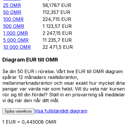
25
OMR
56,1787
EUR
50
OMR
112,357
EUR
100
OMR
224,715
EUR
500
OMR
1 123,57
EUR
1 000
OMR
2 247,15
EUR
5 000
OMR
11 235,7
EUR
10 000
OMR
22 471,5
EUR
Diagram EUR till OMR
Se din 50 EUR i rörelse. Vårt live EUR till OMR diagram
spårar 12 månaders realtidsräntor,
mellanmarknadsräntor och visar exakt hur mycket dina
pengar var värda när som helst. Vill du veta när kursen
rör sig till din fördel? Ställ in en prisvarning så meddelar
vi dig när den når ditt mål.
Visa fullständigt diagram
Spåra växelkurs
1 EUR = 0,445008 OMR