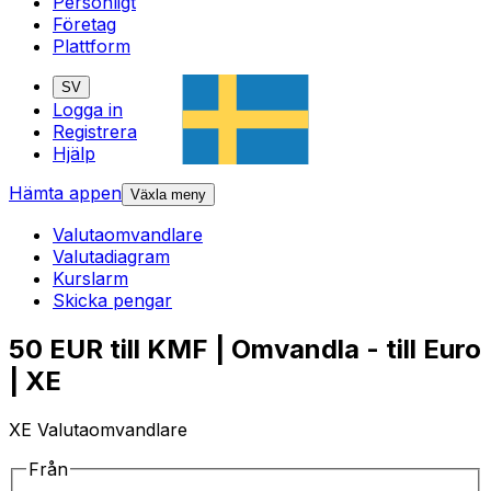
Personligt
Företag
Plattform
SV
Logga in
Registrera
Hjälp
Hämta appen
Växla meny
Valutaomvandlare
Valutadiagram
Kurslarm
Skicka pengar
50 EUR till KMF | Omvandla - till Euro
| XE
XE Valutaomvandlare
Från