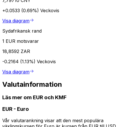
7,79710 CNY
+0.0533 (0.69%)
Veckovis
Visa diagram
Sydafrikansk rand
1 EUR motsvarar
18,8592 ZAR
-0.2164 (1.13%)
Veckovis
Visa diagram
Valutainformation
Läs mer om EUR och KMF
EUR
-
Euro
Vår valutarankning visar att den mest populära
växlingskursen för Euro är kursen från EUR till USD.