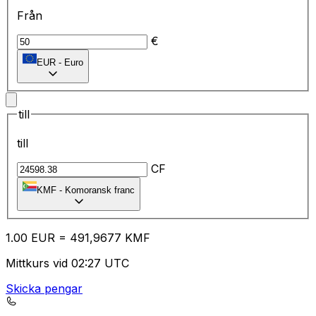
Från
€
EUR
-
Euro
till
till
CF
KMF
-
Komoransk franc
1.00
EUR
=
49
1,9677
KMF
Mittkurs vid 02:27 UTC
Skicka pengar