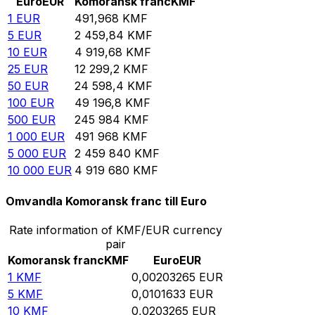
Euro
EUR
Komoransk franc
KMF
1
EUR
491,968
KMF
5
EUR
2 459,84
KMF
10
EUR
4 919,68
KMF
25
EUR
12 299,2
KMF
50
EUR
24 598,4
KMF
100
EUR
49 196,8
KMF
500
EUR
245 984
KMF
1 000
EUR
491 968
KMF
5 000
EUR
2 459 840
KMF
10 000
EUR
4 919 680
KMF
Omvandla Komoransk franc till Euro
Rate information of KMF/EUR currency
pair
Komoransk franc
KMF
Euro
EUR
1
KMF
0,00203265
EUR
5
KMF
0,0101633
EUR
10
KMF
0,0203265
EUR