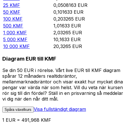
25
KMF
0,0508163
EUR
50
KMF
0,101633
EUR
100
KMF
0,203265
EUR
500
KMF
1,01633
EUR
1 000
KMF
2,03265
EUR
5 000
KMF
10,1633
EUR
10 000
KMF
20,3265
EUR
Diagram EUR till KMF
Se din 50 EUR i rörelse. Vårt live EUR till KMF diagram
spårar 12 månaders realtidsräntor,
mellanmarknadsräntor och visar exakt hur mycket dina
pengar var värda när som helst. Vill du veta när kursen
rör sig till din fördel? Ställ in en prisvarning så meddelar
vi dig när den når ditt mål.
Visa fullständigt diagram
Spåra växelkurs
1 EUR = 491,968 KMF