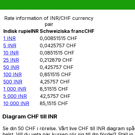
Omvandla Indisk rupie till Schweiziska franc
Rate information of INR/CHF currency
pair
Indisk rupie
INR
Schweiziska franc
CHF
1
INR
0,00851515
CHF
5
INR
0,0425757
CHF
10
INR
0,0851515
CHF
25
INR
0,212879
CHF
50
INR
0,425757
CHF
100
INR
0,851515
CHF
500
INR
4,25757
CHF
1 000
INR
8,51515
CHF
5 000
INR
42,5757
CHF
10 000
INR
85,1515
CHF
Diagram CHF till INR
Se din 50 CHF i rörelse. Vårt live CHF till INR diagram 
helst. Vill du veta när kursen rör sig till din fördel? Ställ 