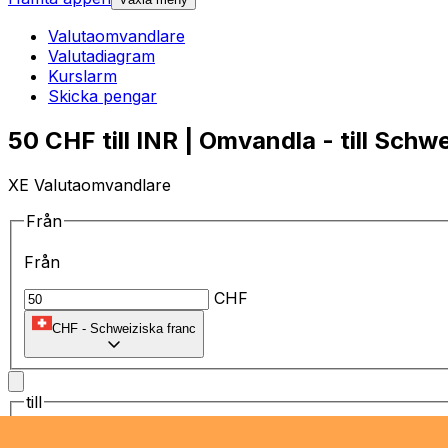
Valutaomvandlare
Valutadiagram
Kurslarm
Skicka pengar
50 CHF till INR | Omvandla - till Schw
XE Valutaomvandlare
Från
Från
CHF
CHF
-
Schweiziska franc
till
till