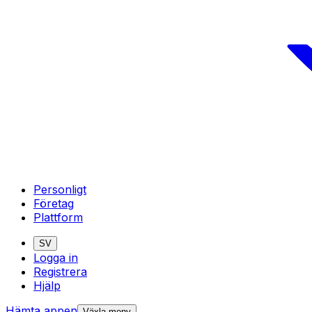
Personligt
Företag
Plattform
SV
Logga in
Registrera
Hjälp
Hämta appen
Växla meny