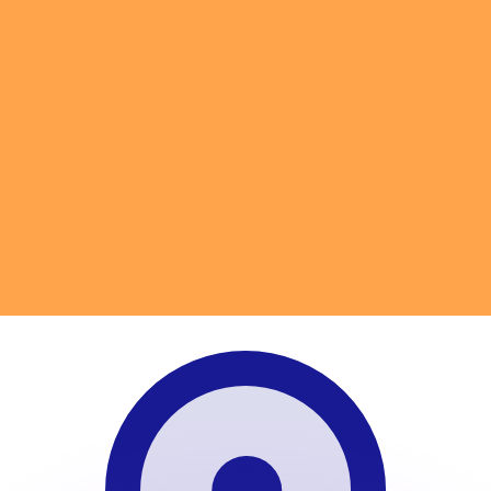
as kurser.
 görs endast i informationssyfte. Du kommer inte att få de