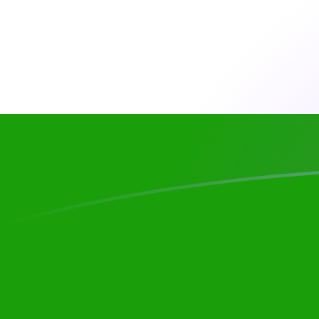
CHF till INR valutakurser idag
Omvandla Schweiziska franc till Indisk rupie
Rate information of CHF/INR currency
pair
Schweiziska franc
CHF
Indisk rupie
INR
1
CHF
117,438
INR
5
CHF
587,189
INR
10
CHF
1 174,38
INR
25
CHF
2 935,94
INR
50
CHF
5 871,89
INR
100
CHF
11 743,8
INR
500
CHF
58 718,9
INR
1 000
CHF
117 438
INR
5 000
CHF
587 189
INR
10 000
CHF
1 174 380
INR