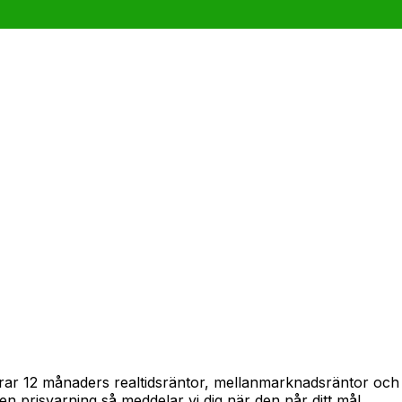
spårar 12 månaders realtidsräntor, mellanmarknadsräntor oc
in en prisvarning så meddelar vi dig när den når ditt mål.