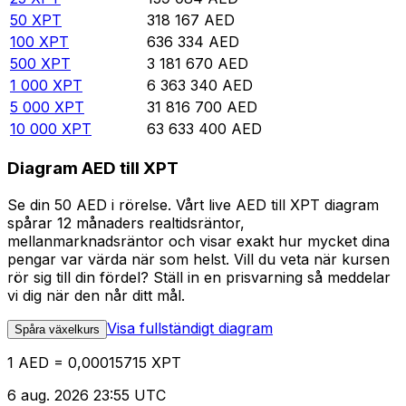
50
XPT
318 167
AED
100
XPT
636 334
AED
500
XPT
3 181 670
AED
1 000
XPT
6 363 340
AED
5 000
XPT
31 816 700
AED
10 000
XPT
63 633 400
AED
Diagram AED till XPT
Se din 50 AED i rörelse. Vårt live AED till XPT diagram
spårar 12 månaders realtidsräntor,
mellanmarknadsräntor och visar exakt hur mycket dina
pengar var värda när som helst. Vill du veta när kursen
rör sig till din fördel? Ställ in en prisvarning så meddelar
vi dig när den når ditt mål.
Visa fullständigt diagram
Spåra växelkurs
1 AED = 0,00015715 XPT
6 aug. 2026 23:55 UTC