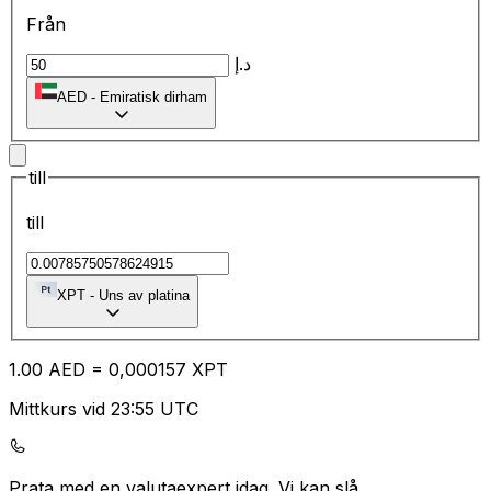
Från
د.إ
AED
-
Emiratisk dirham
till
till
XPT
-
Uns av platina
1.00
AED
=
0,
000157
XPT
Mittkurs vid 23:55 UTC
Prata med en valutaexpert idag.
Vi kan slå