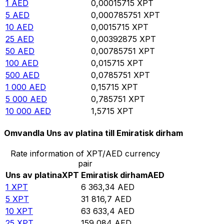
1
AED
0,00015715
XPT
5
AED
0,000785751
XPT
10
AED
0,0015715
XPT
25
AED
0,00392875
XPT
50
AED
0,00785751
XPT
100
AED
0,015715
XPT
500
AED
0,0785751
XPT
1 000
AED
0,15715
XPT
5 000
AED
0,785751
XPT
10 000
AED
1,5715
XPT
Omvandla Uns av platina till Emiratisk dirham
Rate information of XPT/AED currency
pair
Uns av platina
XPT
Emiratisk dirham
AED
1
XPT
6 363,34
AED
5
XPT
31 816,7
AED
10
XPT
63 633,4
AED
25
XPT
159 084
AED