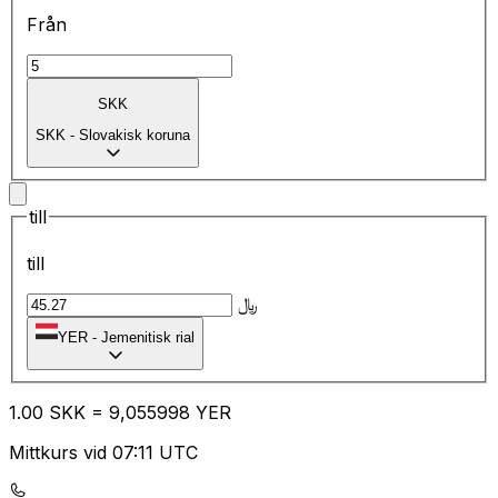
Från
SKK
SKK
-
Slovakisk koruna
till
till
﷼
YER
-
Jemenitisk rial
1.00
SKK
=
9,
055998
YER
Mittkurs vid 07:11 UTC