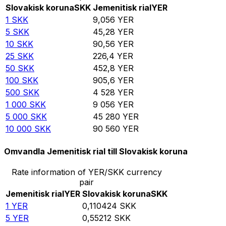
Slovakisk koruna
SKK
Jemenitisk rial
YER
1
SKK
9,056
YER
5
SKK
45,28
YER
10
SKK
90,56
YER
25
SKK
226,4
YER
50
SKK
452,8
YER
100
SKK
905,6
YER
500
SKK
4 528
YER
1 000
SKK
9 056
YER
5 000
SKK
45 280
YER
10 000
SKK
90 560
YER
Omvandla Jemenitisk rial till Slovakisk koruna
Rate information of YER/SKK currency
pair
Jemenitisk rial
YER
Slovakisk koruna
SKK
1
YER
0,110424
SKK
5
YER
0,55212
SKK