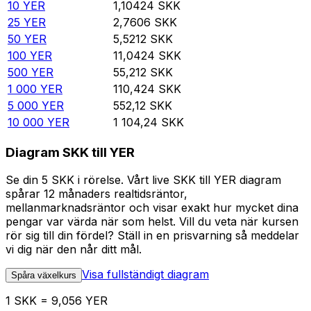
10
YER
1,10424
SKK
25
YER
2,7606
SKK
50
YER
5,5212
SKK
100
YER
11,0424
SKK
500
YER
55,212
SKK
1 000
YER
110,424
SKK
5 000
YER
552,12
SKK
10 000
YER
1 104,24
SKK
Diagram SKK till YER
Se din 5 SKK i rörelse. Vårt live SKK till YER diagram
spårar 12 månaders realtidsräntor,
mellanmarknadsräntor och visar exakt hur mycket dina
pengar var värda när som helst. Vill du veta när kursen
rör sig till din fördel? Ställ in en prisvarning så meddelar
vi dig när den når ditt mål.
Visa fullständigt diagram
Spåra växelkurs
1 SKK = 9,056 YER