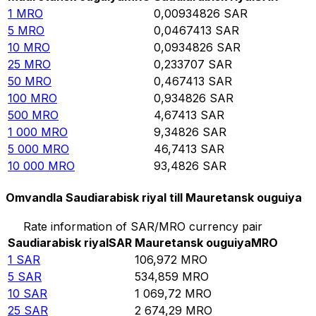
1
MRO
0,00934826
SAR
5
MRO
0,0467413
SAR
10
MRO
0,0934826
SAR
25
MRO
0,233707
SAR
50
MRO
0,467413
SAR
100
MRO
0,934826
SAR
500
MRO
4,67413
SAR
1 000
MRO
9,34826
SAR
5 000
MRO
46,7413
SAR
10 000
MRO
93,4826
SAR
Omvandla Saudiarabisk riyal till Mauretansk ouguiya
Rate information of SAR/MRO currency pair
Saudiarabisk riyal
SAR
Mauretansk ouguiya
MRO
1
SAR
106,972
MRO
5
SAR
534,859
MRO
10
SAR
1 069,72
MRO
25
SAR
2 674,29
MRO