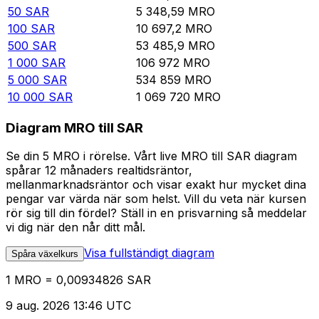
50
SAR
5 348,59
MRO
100
SAR
10 697,2
MRO
500
SAR
53 485,9
MRO
1 000
SAR
106 972
MRO
5 000
SAR
534 859
MRO
10 000
SAR
1 069 720
MRO
Diagram MRO till SAR
Se din 5 MRO i rörelse. Vårt live MRO till SAR diagram
spårar 12 månaders realtidsräntor,
mellanmarknadsräntor och visar exakt hur mycket dina
pengar var värda när som helst. Vill du veta när kursen
rör sig till din fördel? Ställ in en prisvarning så meddelar
vi dig när den når ditt mål.
Visa fullständigt diagram
Spåra växelkurs
1 MRO = 0,00934826 SAR
9 aug. 2026 13:46 UTC