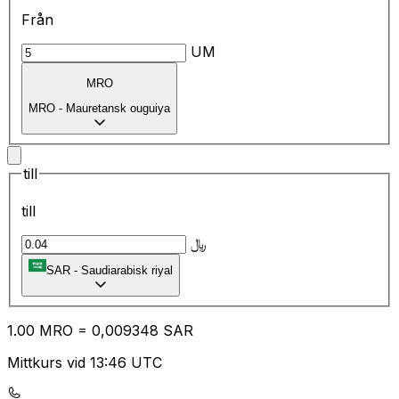
Från
UM
MRO
MRO
-
Mauretansk ouguiya
till
till
﷼
SAR
-
Saudiarabisk riyal
1.00
MRO
=
0,
009348
SAR
Mittkurs vid 13:46 UTC