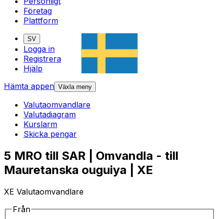
Personligt
Företag
Plattform
SV
Logga in
Registrera
Hjälp
Hämta appen
Växla meny
Valutaomvandlare
Valutadiagram
Kurslarm
Skicka pengar
5 MRO till SAR | Omvandla - till
Mauretanska ouguiya | XE
XE Valutaomvandlare
Från