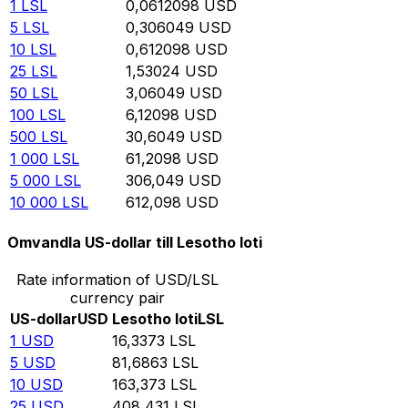
1
LSL
0,0612098
USD
5
LSL
0,306049
USD
10
LSL
0,612098
USD
25
LSL
1,53024
USD
50
LSL
3,06049
USD
100
LSL
6,12098
USD
500
LSL
30,6049
USD
1 000
LSL
61,2098
USD
5 000
LSL
306,049
USD
10 000
LSL
612,098
USD
Omvandla US-dollar till Lesotho loti
Rate information of USD/LSL
currency pair
US-dollar
USD
Lesotho loti
LSL
1
USD
16,3373
LSL
5
USD
81,6863
LSL
10
USD
163,373
LSL
25
USD
408,431
LSL