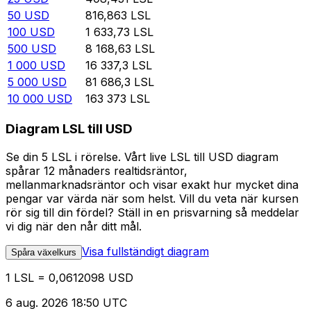
50
USD
816,863
LSL
100
USD
1 633,73
LSL
500
USD
8 168,63
LSL
1 000
USD
16 337,3
LSL
5 000
USD
81 686,3
LSL
10 000
USD
163 373
LSL
Diagram LSL till USD
Se din 5 LSL i rörelse. Vårt live LSL till USD diagram
spårar 12 månaders realtidsräntor,
mellanmarknadsräntor och visar exakt hur mycket dina
pengar var värda när som helst. Vill du veta när kursen
rör sig till din fördel? Ställ in en prisvarning så meddelar
vi dig när den når ditt mål.
Visa fullständigt diagram
Spåra växelkurs
1 LSL = 0,0612098 USD
6 aug. 2026 18:50 UTC