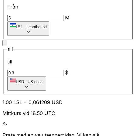
Från
M
LSL
-
Lesotho loti
till
till
$
USD
-
US-dollar
1.00
LSL
=
0,
061209
USD
Mittkurs vid 18:50 UTC
Prata med en valutaexpert idag.
Vi kan slå