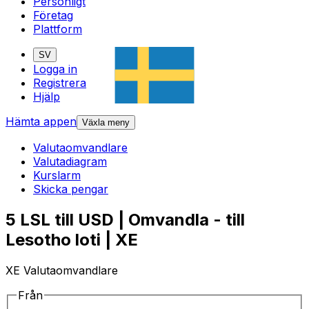
Personligt
Företag
Plattform
SV
Logga in
Registrera
Hjälp
Hämta appen
Växla meny
Valutaomvandlare
Valutadiagram
Kurslarm
Skicka pengar
5 LSL till USD | Omvandla - till
Lesotho loti | XE
XE Valutaomvandlare
Från