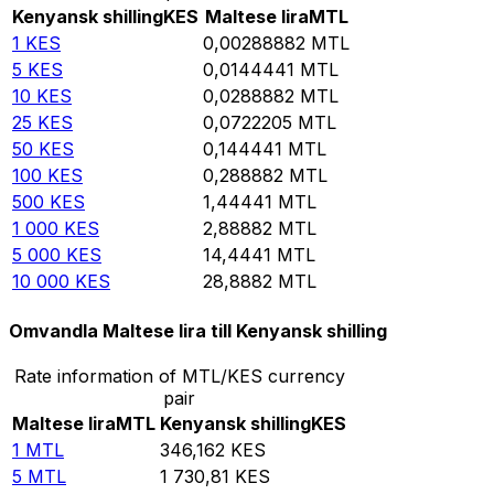
Kenyansk shilling
KES
Maltese lira
MTL
1
KES
0,00288882
MTL
5
KES
0,0144441
MTL
10
KES
0,0288882
MTL
25
KES
0,0722205
MTL
50
KES
0,144441
MTL
100
KES
0,288882
MTL
500
KES
1,44441
MTL
1 000
KES
2,88882
MTL
5 000
KES
14,4441
MTL
10 000
KES
28,8882
MTL
Omvandla Maltese lira till Kenyansk shilling
Rate information of MTL/KES currency
pair
Maltese lira
MTL
Kenyansk shilling
KES
1
MTL
346,162
KES
5
MTL
1 730,81
KES