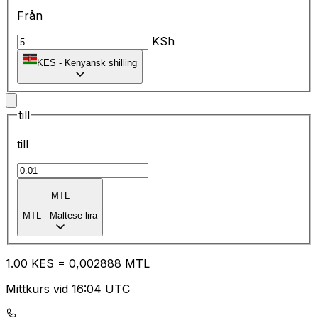
Från
KSh
KES
-
Kenyansk shilling
till
till
MTL
MTL
-
Maltese lira
1.00
KES
=
0,
002888
MTL
Mittkurs vid 16:04 UTC