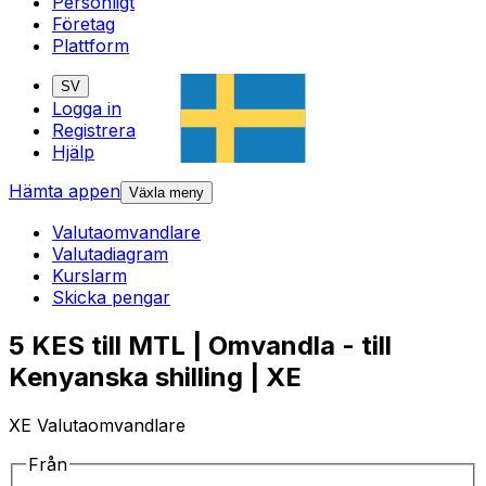
Personligt
Företag
Plattform
SV
Logga in
Registrera
Hjälp
Hämta appen
Växla meny
Valutaomvandlare
Valutadiagram
Kurslarm
Skicka pengar
5 KES till MTL | Omvandla - till
Kenyanska shilling | XE
XE Valutaomvandlare
Från