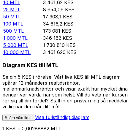
10
MTL
3 461,62
KES
25
MTL
8 654,06
KES
50
MTL
17 308,1
KES
100
MTL
34 616,2
KES
500
MTL
173 081
KES
1 000
MTL
346 162
KES
5 000
MTL
1 730 810
KES
10 000
MTL
3 461 620
KES
Diagram KES till MTL
Se din 5 KES i rörelse. Vårt live KES till MTL diagram
spårar 12 månaders realtidsräntor,
mellanmarknadsräntor och visar exakt hur mycket dina
pengar var värda när som helst. Vill du veta när kursen
rör sig till din fördel? Ställ in en prisvarning så meddelar
vi dig när den når ditt mål.
Visa fullständigt diagram
Spåra växelkurs
1 KES = 0,00288882 MTL