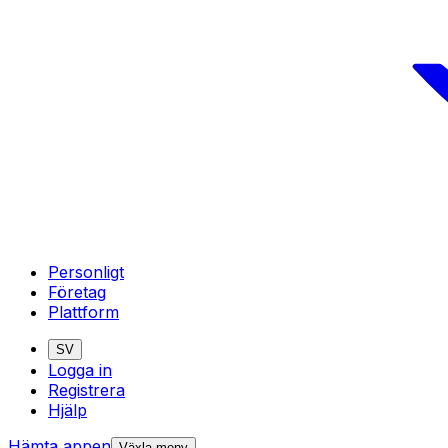
Personligt
Företag
Plattform
SV
Logga in
Registrera
Hjälp
Hämta appen
Växla meny