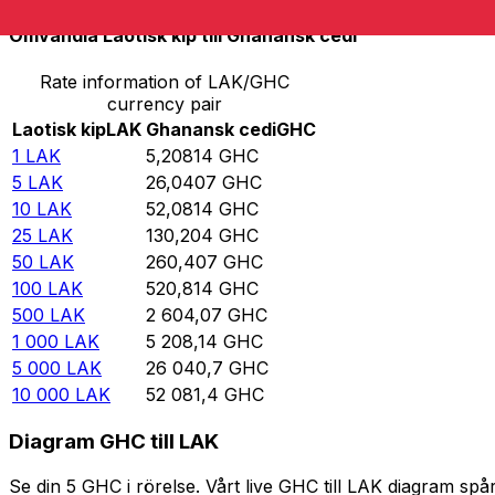
Omvandla Laotisk kip till Ghanansk cedi
Rate information of LAK/GHC
currency pair
Laotisk kip
LAK
Ghanansk cedi
GHC
1
LAK
5,20814
GHC
5
LAK
26,0407
GHC
10
LAK
52,0814
GHC
25
LAK
130,204
GHC
50
LAK
260,407
GHC
100
LAK
520,814
GHC
500
LAK
2 604,07
GHC
1 000
LAK
5 208,14
GHC
5 000
LAK
26 040,7
GHC
10 000
LAK
52 081,4
GHC
Diagram GHC till LAK
Se din 5 GHC i rörelse. Vårt live GHC till LAK diagram s