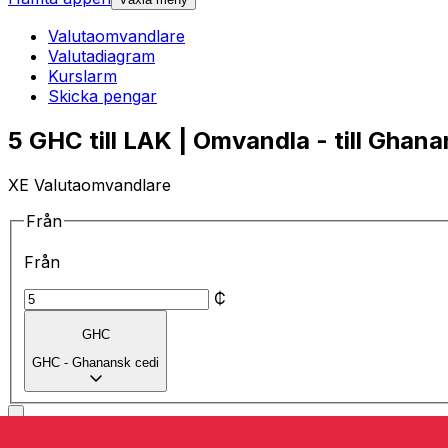
Valutaomvandlare
Valutadiagram
Kurslarm
Skicka pengar
5 GHC till LAK | Omvandla - till Ghana
XE Valutaomvandlare
Från
Från
₵
GHC
GHC
-
Ghanansk cedi
till