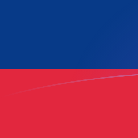
GHC till LAK valutakurser idag
Omvandla Ghanansk cedi till Laotisk kip
Rate information of GHC/LAK
currency pair
Ghanansk cedi
GHC
Laotisk kip
LAK
1
GHC
0,192007
LAK
5
GHC
0,960035
LAK
10
GHC
1,92007
LAK
25
GHC
4,80018
LAK
50
GHC
9,60035
LAK
100
GHC
19,2007
LAK
500
GHC
96,0035
LAK
1 000
GHC
192,007
LAK
5 000
GHC
960,035
LAK
10 000
GHC
1 920,07
LAK