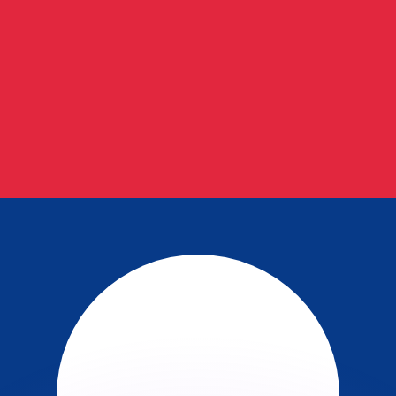
as kurser.
 görs endast i informationssyfte. Du kommer inte att få de