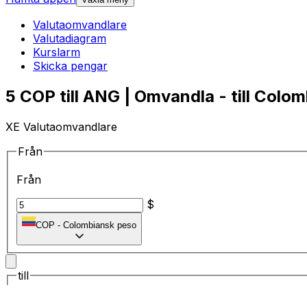
Valutaomvandlare
Valutadiagram
Kurslarm
Skicka pengar
5 COP till ANG | Omvandla - till Colo
XE Valutaomvandlare
Från
Från
$
COP
-
Colombiansk peso
till
till