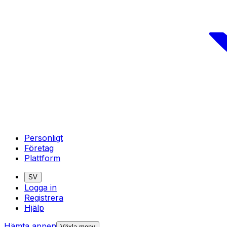
Personligt
Företag
Plattform
SV
Logga in
Registrera
Hjälp
Hämta appen
Växla meny