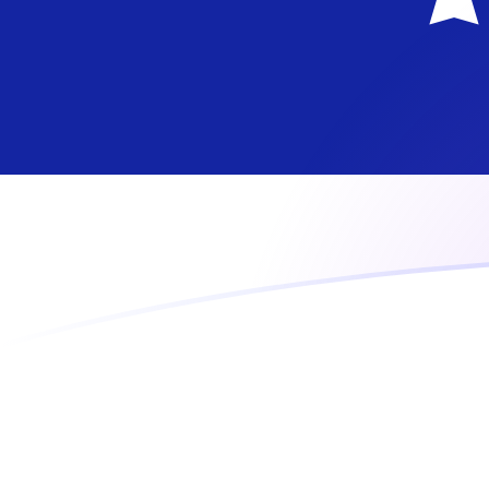
COP till ANG valutakurser idag
Omvandla Colombiansk peso till Nederländska gulden
Rate information of COP/ANG currency pair
Colombiansk peso
COP
Nederländska gulden
ANG
1
COP
0,000570632
ANG
5
COP
0,00285316
ANG
10
COP
0,00570632
ANG
25
COP
0,0142658
ANG
50
COP
0,0285316
ANG
100
COP
0,0570632
ANG
500
COP
0,285316
ANG
1 000
COP
0,570632
ANG
5 000
COP
2,85316
ANG
10 000
COP
5,70632
ANG
Omvandla Nederländska gulden till Colombiansk peso