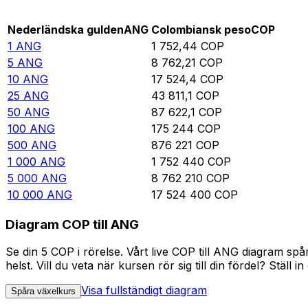
Rate information of ANG/COP currency pair
Nederländska gulden
ANG
Colombiansk peso
COP
1
ANG
1 752,44
COP
5
ANG
8 762,21
COP
10
ANG
17 524,4
COP
25
ANG
43 811,1
COP
50
ANG
87 622,1
COP
100
ANG
175 244
COP
500
ANG
876 221
COP
1 000
ANG
1 752 440
COP
5 000
ANG
8 762 210
COP
10 000
ANG
17 524 400
COP
Diagram COP till ANG
Se din 5 COP i rörelse. Vårt live COP till ANG diagram s
helst. Vill du veta när kursen rör sig till din fördel? Ställ 
Visa fullständigt diagram
Spåra växelkurs