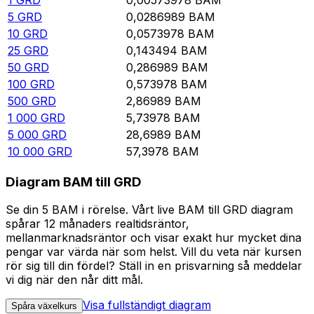
5
GRD
0,0286989
BAM
10
GRD
0,0573978
BAM
25
GRD
0,143494
BAM
50
GRD
0,286989
BAM
100
GRD
0,573978
BAM
500
GRD
2,86989
BAM
1 000
GRD
5,73978
BAM
5 000
GRD
28,6989
BAM
10 000
GRD
57,3978
BAM
Diagram BAM till GRD
Se din 5 BAM i rörelse. Vårt live BAM till GRD diagram
spårar 12 månaders realtidsräntor,
mellanmarknadsräntor och visar exakt hur mycket dina
pengar var värda när som helst. Vill du veta när kursen
rör sig till din fördel? Ställ in en prisvarning så meddelar
vi dig när den når ditt mål.
Visa fullständigt diagram
Spåra växelkurs