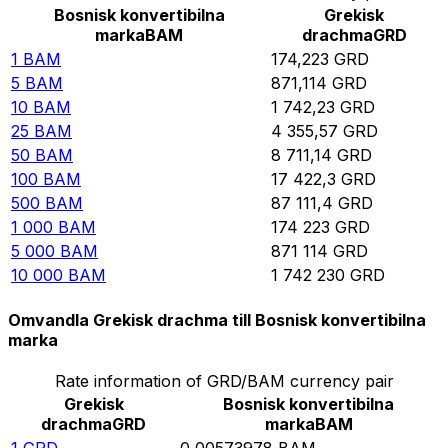
Bosnisk konvertibilna
Grekisk
marka
BAM
drachma
GRD
1
BAM
174,223
GRD
5
BAM
871,114
GRD
10
BAM
1 742,23
GRD
25
BAM
4 355,57
GRD
50
BAM
8 711,14
GRD
100
BAM
17 422,3
GRD
500
BAM
87 111,4
GRD
1 000
BAM
174 223
GRD
5 000
BAM
871 114
GRD
10 000
BAM
1 742 230
GRD
Omvandla Grekisk drachma till Bosnisk konvertibilna
marka
Rate information of GRD/BAM currency pair
Grekisk
Bosnisk konvertibilna
drachma
GRD
marka
BAM
1
GRD
0,00573978
BAM