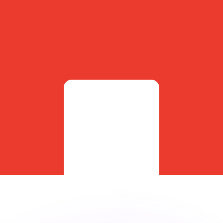
as kurser.
 görs endast i informationssyfte. Du kommer inte att få de