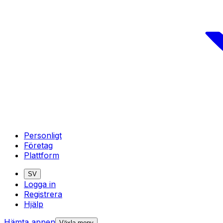
Personligt
Företag
Plattform
SV
Logga in
Registrera
Hjälp
Hämta appen
Växla meny