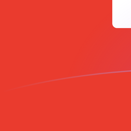
USD till CHF valutakurser idag
Omvandla US-dollar till Schweiziska franc
Rate information of USD/CHF
currency pair
US-dollar
USD
Schweiziska franc
CHF
1
USD
0,809673
CHF
5
USD
4,04837
CHF
10
USD
8,09673
CHF
25
USD
20,2418
CHF
50
USD
40,4837
CHF
100
USD
80,9673
CHF
500
USD
404,837
CHF
1 000
USD
809,673
CHF
5 000
USD
4 048,37
CHF
10 000
USD
8 096,73
CHF