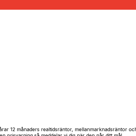
spårar 12 månaders realtidsräntor, mellanmarknadsräntor o
in en prisvarning så meddelar vi dig när den når ditt mål.