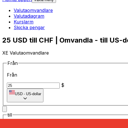
Valutaomvandlare
Valutadiagram
Kurslarm
Skicka pengar
25 USD till CHF | Omvandla - till US-d
XE Valutaomvandlare
Från
Från
$
USD
-
US-dollar
till
till