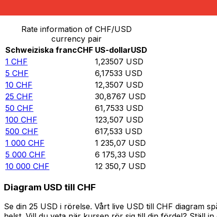
Omvandla Schweiziska franc till US-dollar
Rate information of CHF/USD
currency pair
Schweiziska franc
CHF
US-dollar
USD
1
CHF
1,23507
USD
5
CHF
6,17533
USD
10
CHF
12,3507
USD
25
CHF
30,8767
USD
50
CHF
61,7533
USD
100
CHF
123,507
USD
500
CHF
617,533
USD
1 000
CHF
1 235,07
USD
5 000
CHF
6 175,33
USD
10 000
CHF
12 350,7
USD
Diagram USD till CHF
Se din 25 USD i rörelse. Vårt live USD till CHF diagram 
helst. Vill du veta när kursen rör sig till din fördel? Ställ 