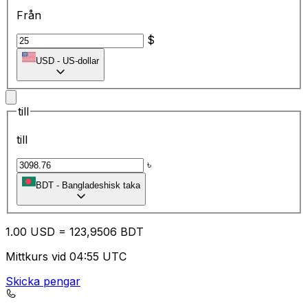
Från
$
USD
-
US-dollar
till
till
৳
BDT
-
Bangladeshisk taka
1.00
USD
=
12
3,9506
BDT
Mittkurs vid 04:55 UTC
Skicka pengar