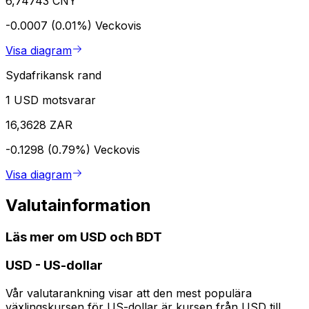
6,74743 CNY
-0.0007 (0.01%)
Veckovis
Visa diagram
Sydafrikansk rand
1 USD motsvarar
16,3628 ZAR
-0.1298 (0.79%)
Veckovis
Visa diagram
Valutainformation
Läs mer om USD och BDT
USD
-
US-dollar
Vår valutarankning visar att den mest populära
växlingskursen för US-dollar är kursen från USD till