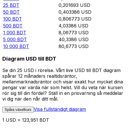
25
BDT
0,201693
USD
50
BDT
0,403386
USD
100
BDT
0,806773
USD
500
BDT
4,03386
USD
1 000
BDT
8,06773
USD
5 000
BDT
40,3386
USD
10 000
BDT
80,6773
USD
Diagram USD till BDT
Se din 25 USD i rörelse. Vårt live USD till BDT diagram
spårar 12 månaders realtidsräntor,
mellanmarknadsräntor och visar exakt hur mycket dina
pengar var värda när som helst. Vill du veta när kursen
rör sig till din fördel? Ställ in en prisvarning så meddelar
vi dig när den når ditt mål.
Visa fullständigt diagram
Spåra växelkurs
1 USD = 123,951 BDT