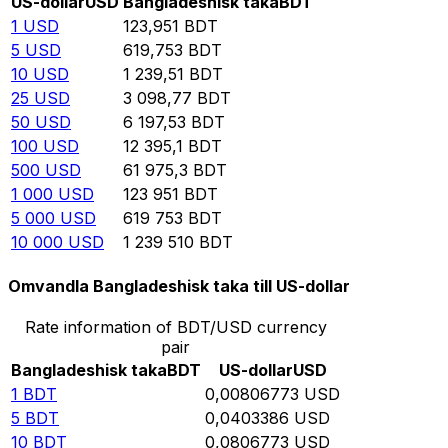
US-dollar
USD
Bangladeshisk taka
BDT
1
USD
123,951
BDT
5
USD
619,753
BDT
10
USD
1 239,51
BDT
25
USD
3 098,77
BDT
50
USD
6 197,53
BDT
100
USD
12 395,1
BDT
500
USD
61 975,3
BDT
1 000
USD
123 951
BDT
5 000
USD
619 753
BDT
10 000
USD
1 239 510
BDT
Omvandla Bangladeshisk taka till US-dollar
Rate information of BDT/USD currency
pair
Bangladeshisk taka
BDT
US-dollar
USD
1
BDT
0,00806773
USD
5
BDT
0,0403386
USD
10
BDT
0,0806773
USD