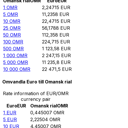
Omansk rial
OMR
Euro
EUR
1
OMR
2,24715
EUR
5
OMR
11,2358
EUR
10
OMR
22,4715
EUR
25
OMR
56,1788
EUR
50
OMR
112,358
EUR
100
OMR
224,715
EUR
500
OMR
1 123,58
EUR
1 000
OMR
2 247,15
EUR
5 000
OMR
11 235,8
EUR
10 000
OMR
22 471,5
EUR
Omvandla Euro till Omansk rial
Rate information of EUR/OMR
currency pair
Euro
EUR
Omansk rial
OMR
1
EUR
0,445007
OMR
5
EUR
2,22504
OMR
10
EUR
4,45007
OMR