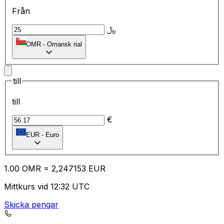
Från
﷼
OMR
-
Omansk rial
till
till
€
EUR
-
Euro
1.00
OMR
=
2,
247153
EUR
Mittkurs vid 12:32 UTC
Skicka pengar