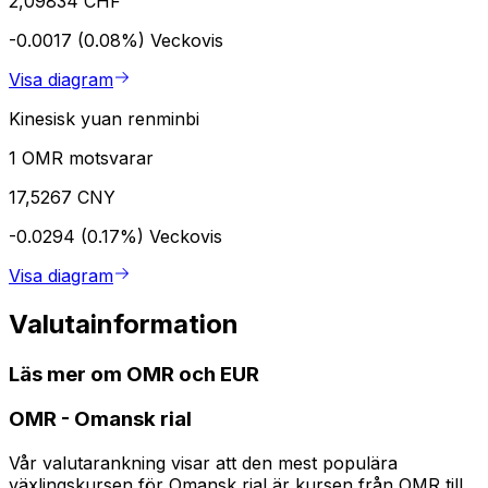
2,09834 CHF
-0.0017 (0.08%)
Veckovis
Visa diagram
Kinesisk yuan renminbi
1 OMR motsvarar
17,5267 CNY
-0.0294 (0.17%)
Veckovis
Visa diagram
Valutainformation
Läs mer om OMR och EUR
OMR
-
Omansk rial
Vår valutarankning visar att den mest populära
växlingskursen för Omansk rial är kursen från OMR till