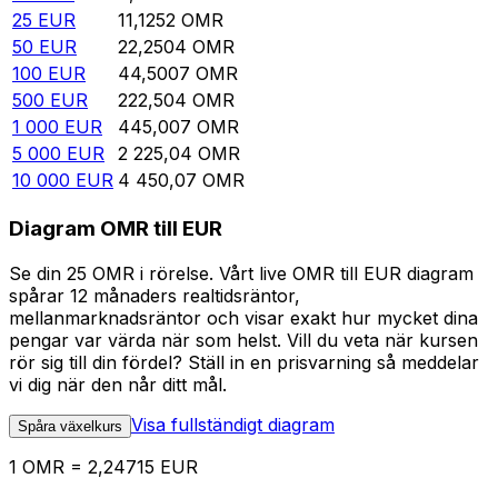
25
EUR
11,1252
OMR
50
EUR
22,2504
OMR
100
EUR
44,5007
OMR
500
EUR
222,504
OMR
1 000
EUR
445,007
OMR
5 000
EUR
2 225,04
OMR
10 000
EUR
4 450,07
OMR
Diagram OMR till EUR
Se din 25 OMR i rörelse. Vårt live OMR till EUR diagram
spårar 12 månaders realtidsräntor,
mellanmarknadsräntor och visar exakt hur mycket dina
pengar var värda när som helst. Vill du veta när kursen
rör sig till din fördel? Ställ in en prisvarning så meddelar
vi dig när den når ditt mål.
Visa fullständigt diagram
Spåra växelkurs
1 OMR = 2,24715 EUR