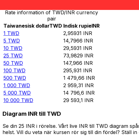
Rate information of TWD/INR currency
pair
Taiwanesisk dollar
TWD
Indisk rupie
INR
1
TWD
2,95931
INR
5
TWD
14,7966
INR
10
TWD
29,5931
INR
25
TWD
73,9829
INR
50
TWD
147,966
INR
100
TWD
295,931
INR
500
TWD
1 479,66
INR
1 000
TWD
2 959,31
INR
5 000
TWD
14 796,6
INR
10 000
TWD
29 593,1
INR
Diagram INR till TWD
Se din 25 INR i rörelse. Vårt live INR till TWD diagram 
helst. Vill du veta när kursen rör sig till din fördel? Ställ 