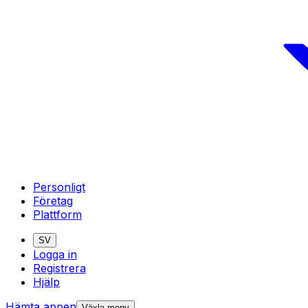
Personligt
Företag
Plattform
SV
Logga in
Registrera
Hjälp
Hämta appen
Växla meny