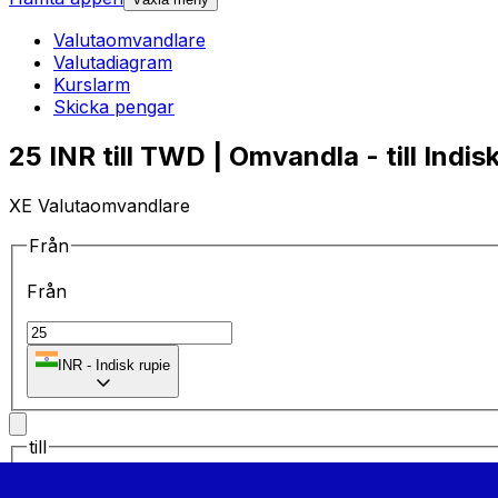
Valutaomvandlare
Valutadiagram
Kurslarm
Skicka pengar
25 INR till TWD | Omvandla - till Indis
XE Valutaomvandlare
Från
Från
₹
INR
-
Indisk rupie
till
till