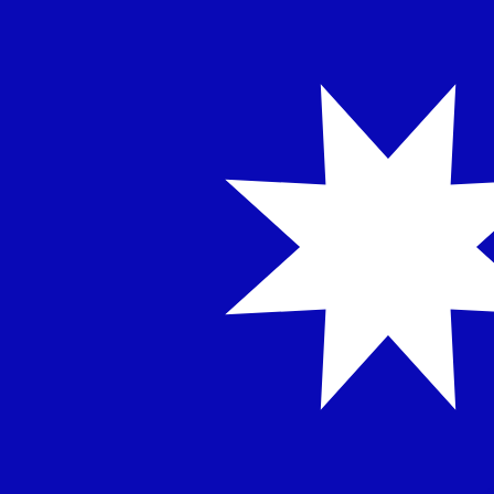
NT$
TWD
-
Taiwanesisk dollar
1.00
INR
=
0,
337916
TWD
Mittkurs vid 08:37 UTC
Prata med en valutaexpert idag.
Vi kan slå konkurrentern
Boka ett samtal
Vi använder mid-market-kursen för vår omvandlare. Det
Visste du att du kan skicka pengar utomlands med Xe?
Anmäl dig idag