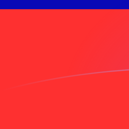
INR till TWD valutakurser idag
Omvandla Indisk rupie till Taiwanesisk dollar
Rate information of INR/TWD currency
pair
Indisk rupie
INR
Taiwanesisk dollar
TWD
1
INR
0,337916
TWD
5
INR
1,68958
TWD
10
INR
3,37916
TWD
25
INR
8,4479
TWD
50
INR
16,8958
TWD
100
INR
33,7916
TWD
500
INR
168,958
TWD
1 000
INR
337,916
TWD
5 000
INR
1 689,58
TWD
10 000
INR
3 379,16
TWD
Omvandla Taiwanesisk dollar till Indisk rupie