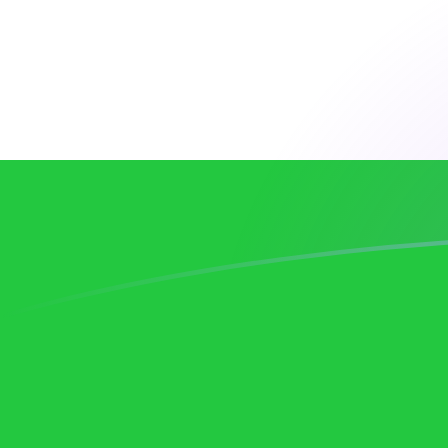
EUR till UZS valutakurser idag
Omvandla Euro till Uzbekistansk som
Rate information of EUR/UZS
currency pair
Euro
EUR
Uzbekistansk som
UZS
1
EUR
13 794,4
UZS
5
EUR
68 971,8
UZS
10
EUR
137 944
UZS
25
EUR
344 859
UZS
50
EUR
689 718
UZS
100
EUR
1 379 440
UZS
500
EUR
6 897 180
UZS
1 000
EUR
13 794 400
UZS
5 000
EUR
68 971 800
UZS
10 000
EUR
137 944 000
UZS
Omvandla Uzbekistansk som till Euro