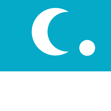
лв
UZS
-
Uzbekistansk som
1.00
EUR
=
13
UZS
Mittkurs vid 23:44 UTC
Prata med en valutaexpert idag.
Vi kan slå konkurrentern
Boka ett samtal
Vi använder mid-market-kursen för vår omvandlare. Det
Visste du att du kan skicka pengar utomlands med Xe?
Anmäl dig idag