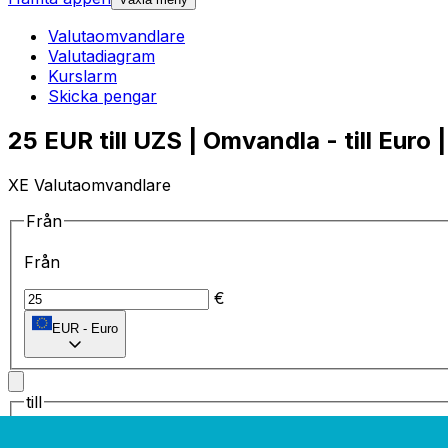
Valutaomvandlare
Valutadiagram
Kurslarm
Skicka pengar
25 EUR till UZS | Omvandla - till Euro 
XE Valutaomvandlare
Från
Från
€
EUR
-
Euro
till
till