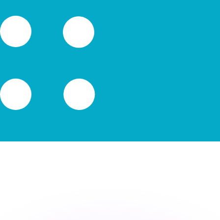
as kurser.
 görs endast i informationssyfte. Du kommer inte att få de