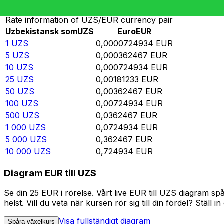
Rate information of UZS/EUR currency pair
Uzbekistansk som
UZS
Euro
EUR
1
UZS
0,0000724934
EUR
5
UZS
0,000362467
EUR
10
UZS
0,000724934
EUR
25
UZS
0,00181233
EUR
50
UZS
0,00362467
EUR
100
UZS
0,00724934
EUR
500
UZS
0,0362467
EUR
1 000
UZS
0,0724934
EUR
5 000
UZS
0,362467
EUR
10 000
UZS
0,724934
EUR
Diagram EUR till UZS
Se din 25 EUR i rörelse. Vårt live EUR till UZS diagram 
helst. Vill du veta när kursen rör sig till din fördel? Ställ 
Visa fullständigt diagram
Spåra växelkurs