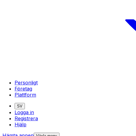
Personligt
Företag
Plattform
SV
Logga in
Registrera
Hjälp
Hämta appen
Växla meny