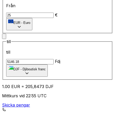
Från
€
EUR
-
Euro
till
till
Fdj
DJF
-
Djiboutisk franc
1.00
EUR
=
20
5,8473
DJF
Mittkurs vid 22:55 UTC
Skicka pengar