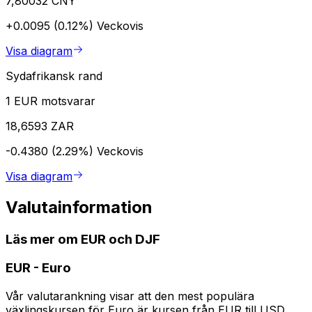
7,80032 CNY
+0.0095 (0.12%)
Veckovis
Visa diagram
Sydafrikansk rand
1 EUR motsvarar
18,6593 ZAR
-0.4380 (2.29%)
Veckovis
Visa diagram
Valutainformation
Läs mer om EUR och DJF
EUR
-
Euro
Vår valutarankning visar att den mest populära
växlingskursen för Euro är kursen från EUR till USD.