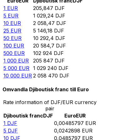
Euro
EUR
Djiboutisk franc
DJF
1
EUR
205,847
DJF
5
EUR
1 029,24
DJF
10
EUR
2 058,47
DJF
25
EUR
5 146,18
DJF
50
EUR
10 292,4
DJF
100
EUR
20 584,7
DJF
500
EUR
102 924
DJF
1 000
EUR
205 847
DJF
5 000
EUR
1 029 240
DJF
10 000
EUR
2 058 470
DJF
Omvandla Djiboutisk franc till Euro
Rate information of DJF/EUR currency
pair
Djiboutisk franc
DJF
Euro
EUR
1
DJF
0,00485797
EUR
5
DJF
0,0242898
EUR
10
DJF
0,0485797
EUR