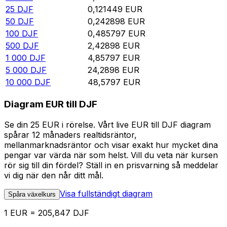
25
DJF
0,121449
EUR
50
DJF
0,242898
EUR
100
DJF
0,485797
EUR
500
DJF
2,42898
EUR
1 000
DJF
4,85797
EUR
5 000
DJF
24,2898
EUR
10 000
DJF
48,5797
EUR
Diagram EUR till DJF
Se din 25 EUR i rörelse. Vårt live EUR till DJF diagram
spårar 12 månaders realtidsräntor,
mellanmarknadsräntor och visar exakt hur mycket dina
pengar var värda när som helst. Vill du veta när kursen
rör sig till din fördel? Ställ in en prisvarning så meddelar
vi dig när den når ditt mål.
Visa fullständigt diagram
Spåra växelkurs
1 EUR = 205,847 DJF