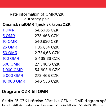
Omvandla Omansk rial till Tjeckisk krona
Rate information of OMR/CZK
currency pair
Omansk rial
OMR
Tjeckisk krona
CZK
1
OMR
54,6936
CZK
5
OMR
273,468
CZK
10
OMR
546,936
CZK
25
OMR
1 367,34
CZK
50
OMR
2 734,68
CZK
100
OMR
5 469,36
CZK
500
OMR
27 346,8
CZK
1 000
OMR
54 693,6
CZK
5 000
OMR
273 468
CZK
10 000
OMR
546 936
CZK
Diagram CZK till OMR
Se din 25 CZK i rörelse. Vårt live CZK till OMR diagram 
helst. Vill du veta när kursen rör sig till din fördel? Ställ 