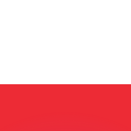
as kurser.
 görs endast i informationssyfte. Du kommer inte att få de