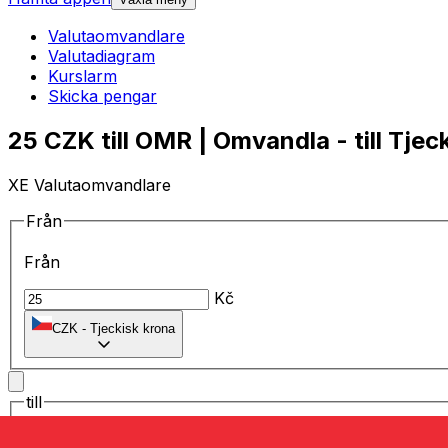
Valutaomvandlare
Valutadiagram
Kurslarm
Skicka pengar
25 CZK till OMR | Omvandla - till Tjec
XE Valutaomvandlare
Från
Från
Kč
CZK
-
Tjeckisk krona
till
till