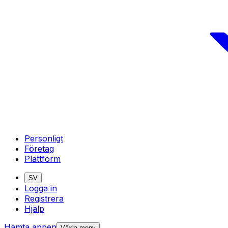
Personligt
Företag
Plattform
SV
Logga in
Registrera
Hjälp
Hämta appen
Växla meny