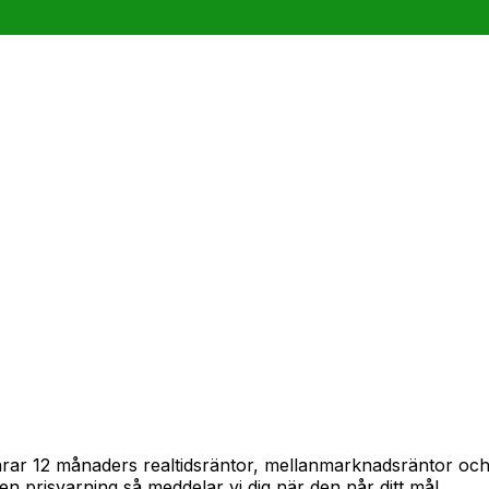
spårar 12 månaders realtidsräntor, mellanmarknadsräntor o
in en prisvarning så meddelar vi dig när den når ditt mål.