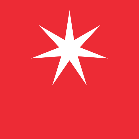
﷼
OMR
-
Omansk rial
1.00
CZK
=
0,
018283
OMR
Mittkurs vid 01:39 UTC
Skicka pengar
Prata med en valutaexpert idag.
Vi kan slå konkurrentern
Boka ett samtal
Vi använder mid-market-kursen för vår omvandlare. Det
Visste du att du kan skicka pengar utomlands med Xe?
Anmäl dig idag