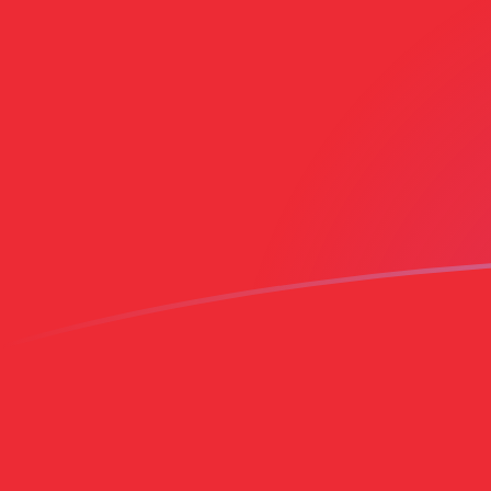
CZK till OMR valutakurser idag
Omvandla Tjeckisk krona till Omansk rial
Rate information of CZK/OMR
currency pair
Tjeckisk krona
CZK
Omansk rial
OMR
1
CZK
0,0182837
OMR
5
CZK
0,0914183
OMR
10
CZK
0,182837
OMR
25
CZK
0,457092
OMR
50
CZK
0,914183
OMR
100
CZK
1,82837
OMR
500
CZK
9,14183
OMR
1 000
CZK
18,2837
OMR
5 000
CZK
91,4183
OMR
10 000
CZK
182,837
OMR