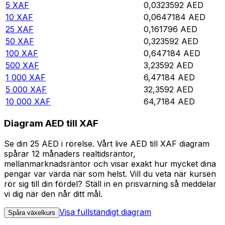
5
XAF
0,0323592
AED
10
XAF
0,0647184
AED
25
XAF
0,161796
AED
50
XAF
0,323592
AED
100
XAF
0,647184
AED
500
XAF
3,23592
AED
1 000
XAF
6,47184
AED
5 000
XAF
32,3592
AED
10 000
XAF
64,7184
AED
Diagram AED till XAF
Se din 25 AED i rörelse. Vårt live AED till XAF diagram
spårar 12 månaders realtidsräntor,
mellanmarknadsräntor och visar exakt hur mycket dina
pengar var värda när som helst. Vill du veta när kursen
rör sig till din fördel? Ställ in en prisvarning så meddelar
vi dig när den når ditt mål.
Visa fullständigt diagram
Spåra växelkurs