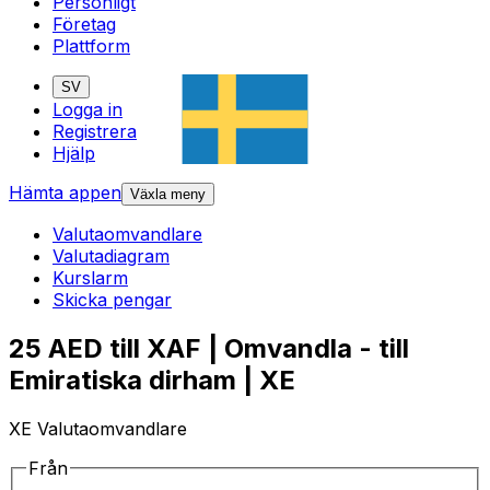
Personligt
Företag
Plattform
SV
Logga in
Registrera
Hjälp
Hämta appen
Växla meny
Valutaomvandlare
Valutadiagram
Kurslarm
Skicka pengar
25 AED till XAF | Omvandla - till
Emiratiska dirham | XE
XE Valutaomvandlare
Från