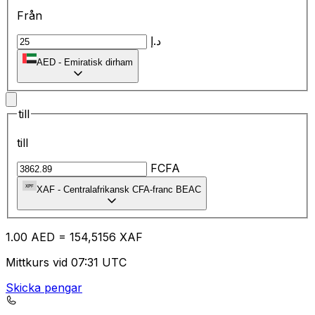
Från
د.إ
AED
-
Emiratisk dirham
till
till
FCFA
XAF
-
Centralafrikansk CFA-franc BEAC
1.00
AED
=
15
4,5156
XAF
Mittkurs vid 07:31 UTC
Skicka pengar