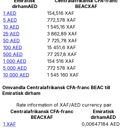
Emiratisk
Centralafrikansk CFA-franc
dirham
AED
BEAC
XAF
1
AED
154,516
XAF
5
AED
772,578
XAF
10
AED
1 545,16
XAF
25
AED
3 862,89
XAF
50
AED
7 725,78
XAF
100
AED
15 451,6
XAF
500
AED
77 257,8
XAF
1 000
AED
154 516
XAF
5 000
AED
772 578
XAF
10 000
AED
1 545 160
XAF
Omvandla Centralafrikansk CFA-franc BEAC till
Emiratisk dirham
Rate information of XAF/AED currency pair
Centralafrikansk CFA-franc
Emiratisk
BEAC
XAF
dirham
AED
1
XAF
0,00647184
AED