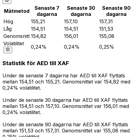
Senaste 7
Senaste 30
Senaste 90
Mätmetod
dagarna
dagarna
dagarna
Hög
155,21
157,10
157,31
Låg
154,51
154,51
151,53
Genomsnitt
154,82
156,01
155,08
Volatilitet
0,24%
0,24%
0,25%
Statistik för AED till XAF
Under de senaste 7 dagarna har AED till XAF flyttats
mellan 154,51 och 155,21. Genomsnittet var 154,82 med
0,24% volatilitet.
Under de senaste 30 dagarna har AED till XAF flyttats
mellan 154,51 och 157,10. Genomsnittet var 156,01 med
0,24% volatilitet.
Under de senaste 90 dagarna har AED till XAF flyttats
mellan 151,53 och 157,31. Genomsnittet var 155,08 med
0,25% volatilitet.