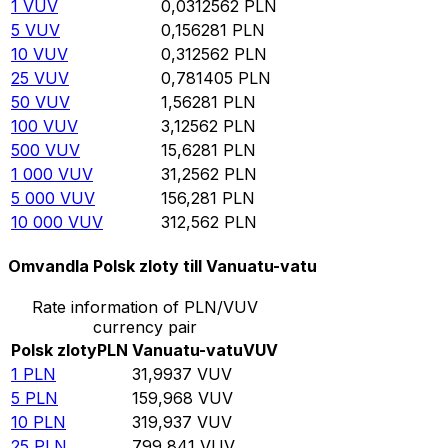
1
VUV
0,0312562
PLN
5
VUV
0,156281
PLN
10
VUV
0,312562
PLN
25
VUV
0,781405
PLN
50
VUV
1,56281
PLN
100
VUV
3,12562
PLN
500
VUV
15,6281
PLN
1 000
VUV
31,2562
PLN
5 000
VUV
156,281
PLN
10 000
VUV
312,562
PLN
Omvandla Polsk zloty till Vanuatu-vatu
Rate information of PLN/VUV
currency pair
Polsk zloty
PLN
Vanuatu-vatu
VUV
1
PLN
31,9937
VUV
5
PLN
159,968
VUV
10
PLN
319,937
VUV
25
PLN
799,841
VUV