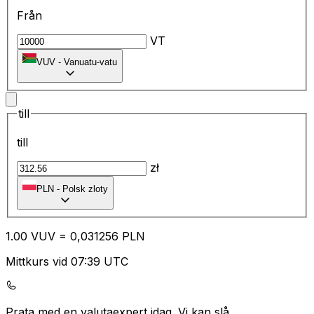
Från
VT
VUV
-
Vanuatu-vatu
till
till
zł
PLN
-
Polsk zloty
1.00
VUV
=
0,
031256
PLN
Mittkurs vid 07:39 UTC
Prata med en valutaexpert idag.
Vi kan slå