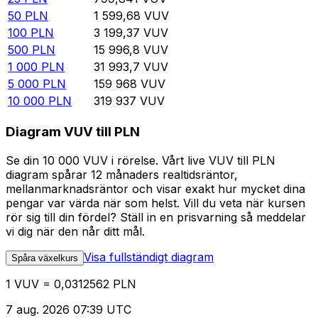
50
PLN
1 599,68
VUV
100
PLN
3 199,37
VUV
500
PLN
15 996,8
VUV
1 000
PLN
31 993,7
VUV
5 000
PLN
159 968
VUV
10 000
PLN
319 937
VUV
Diagram VUV till PLN
Se din 10 000 VUV i rörelse. Vårt live VUV till PLN
diagram spårar 12 månaders realtidsräntor,
mellanmarknadsräntor och visar exakt hur mycket dina
pengar var värda när som helst. Vill du veta när kursen
rör sig till din fördel? Ställ in en prisvarning så meddelar
vi dig när den når ditt mål.
Visa fullständigt diagram
Spåra växelkurs
1 VUV = 0,0312562 PLN
7 aug. 2026 07:39 UTC