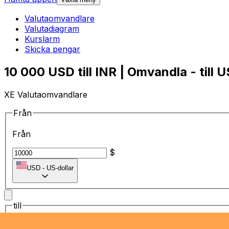
Valutaomvandlare
Valutadiagram
Kurslarm
Skicka pengar
10 000 USD till INR | Omvandla - till U
XE Valutaomvandlare
Från
Från
$
USD
-
US-dollar
till
till