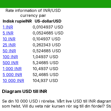
Omvandla Indisk rupie till US-dollar
Rate information of INR/USD
currency pair
Indisk rupie
INR
US-dollar
USD
1
INR
0,0104937
USD
5
INR
0,0524685
USD
10
INR
0,104937
USD
25
INR
0,262343
USD
50
INR
0,524685
USD
100
INR
1,04937
USD
500
INR
5,24685
USD
1 000
INR
10,4937
USD
5 000
INR
52,4685
USD
10 000
INR
104,937
USD
Diagram USD till INR
Se din 10 000 USD i rörelse. Vårt live USD till INR diag
som helst. Vill du veta när kursen rör sig till din fördel? S