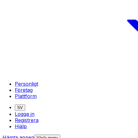
Personligt
Företag
Plattform
SV
Logga in
Registrera
Hjälp
Hämta appen
Växla meny