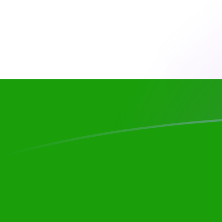
USD till INR valutakurser idag
Omvandla US-dollar till Indisk rupie
Rate information of USD/INR
currency pair
US-dollar
USD
Indisk rupie
INR
1
USD
95,2952
INR
5
USD
476,476
INR
10
USD
952,952
INR
25
USD
2 382,38
INR
50
USD
4 764,76
INR
100
USD
9 529,52
INR
500
USD
47 647,6
INR
1 000
USD
95 295,2
INR
5 000
USD
476 476
INR
10 000
USD
952 952
INR