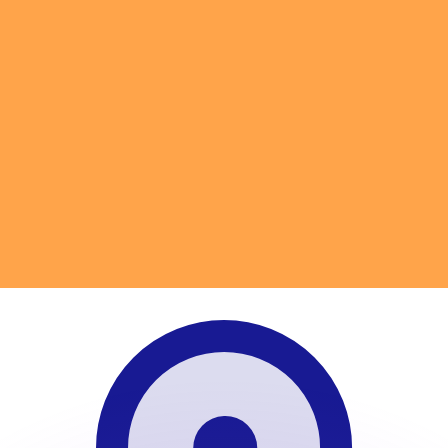
as kurser.
 görs endast i informationssyfte. Du kommer inte att få de