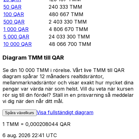
50
QAR
240 333
TMM
100
QAR
480 667
TMM
500
QAR
2 403 330
TMM
1 000
QAR
4 806 670
TMM
5 000
QAR
24 033 300
TMM
10 000
QAR
48 066 700
TMM
Diagram TMM till QAR
Se din 10 000 TMM i rörelse. Vårt live TMM till QAR
diagram spårar 12 månaders realtidsräntor,
mellanmarknadsräntor och visar exakt hur mycket dina
pengar var värda när som helst. Vill du veta när kursen
rör sig till din fördel? Ställ in en prisvarning så meddelar
vi dig när den når ditt mål.
Visa fullständigt diagram
Spåra växelkurs
1 TMM = 0,000208044 QAR
6 aug. 2026 22:41 UTC