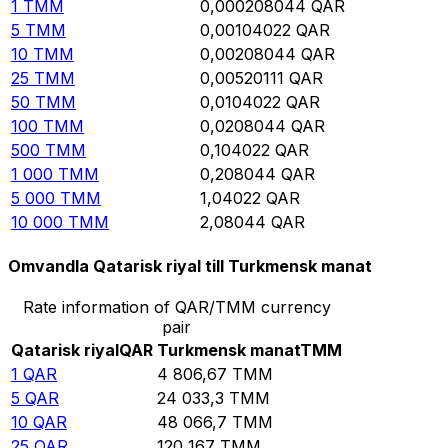
1
TMM
0,000208044
QAR
5
TMM
0,00104022
QAR
10
TMM
0,00208044
QAR
25
TMM
0,00520111
QAR
50
TMM
0,0104022
QAR
100
TMM
0,0208044
QAR
500
TMM
0,104022
QAR
1 000
TMM
0,208044
QAR
5 000
TMM
1,04022
QAR
10 000
TMM
2,08044
QAR
Omvandla Qatarisk riyal till Turkmensk manat
Rate information of QAR/TMM currency
pair
Qatarisk riyal
QAR
Turkmensk manat
TMM
1
QAR
4 806,67
TMM
5
QAR
24 033,3
TMM
10
QAR
48 066,7
TMM
25
QAR
120 167
TMM