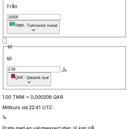
Från
TMM
-
Turkmensk manat
till
till
﷼
QAR
-
Qatarisk riyal
1.00
TMM
=
0,
000208
QAR
Mittkurs vid 22:41 UTC
Prata med en valutaexpert idag.
Vi kan slå