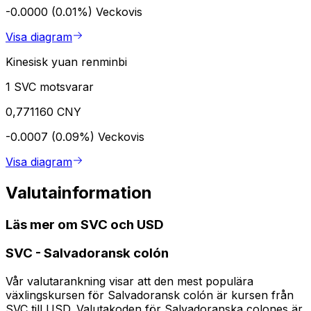
-0.0000 (0.01%)
Veckovis
Visa diagram
Kinesisk yuan renminbi
1 SVC motsvarar
0,771160 CNY
-0.0007 (0.09%)
Veckovis
Visa diagram
Valutainformation
Läs mer om SVC och USD
SVC
-
Salvadoransk colón
Vår valutarankning visar att den mest populära
växlingskursen för Salvadoransk colón är kursen från
SVC till USD. Valutakoden för Salvadoranska colones är