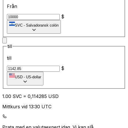
Från
$
SVC
-
Salvadoransk colón
till
till
$
USD
-
US-dollar
1.00
SVC
=
0,
114285
USD
Mittkurs vid 13:30 UTC
Prata med en valutaexpert idag.
Vi kan slå