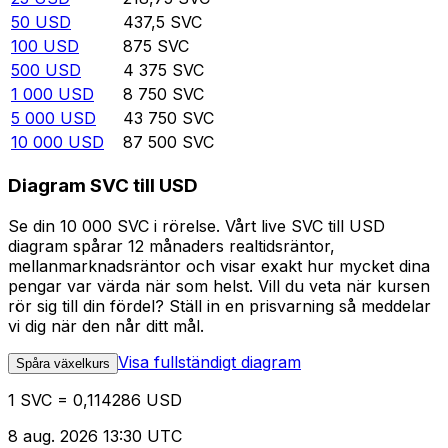
50
USD
437,5
SVC
100
USD
875
SVC
500
USD
4 375
SVC
1 000
USD
8 750
SVC
5 000
USD
43 750
SVC
10 000
USD
87 500
SVC
Diagram SVC till USD
Se din 10 000 SVC i rörelse. Vårt live SVC till USD
diagram spårar 12 månaders realtidsräntor,
mellanmarknadsräntor och visar exakt hur mycket dina
pengar var värda när som helst. Vill du veta när kursen
rör sig till din fördel? Ställ in en prisvarning så meddelar
vi dig när den når ditt mål.
Visa fullständigt diagram
Spåra växelkurs
1 SVC = 0,114286 USD
8 aug. 2026 13:30 UTC