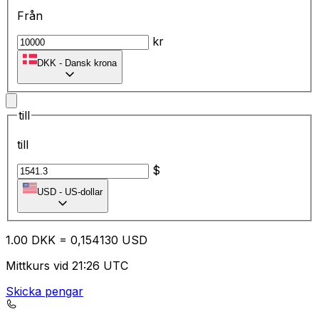
Från
kr
DKK
-
Dansk krona
till
till
$
USD
-
US-dollar
1.00
DKK
=
0,
154130
USD
Mittkurs vid 21:26 UTC
Skicka pengar