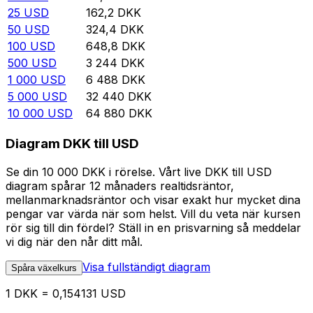
25
USD
162,2
DKK
50
USD
324,4
DKK
100
USD
648,8
DKK
500
USD
3 244
DKK
1 000
USD
6 488
DKK
5 000
USD
32 440
DKK
10 000
USD
64 880
DKK
Diagram DKK till USD
Se din 10 000 DKK i rörelse. Vårt live DKK till USD
diagram spårar 12 månaders realtidsräntor,
mellanmarknadsräntor och visar exakt hur mycket dina
pengar var värda när som helst. Vill du veta när kursen
rör sig till din fördel? Ställ in en prisvarning så meddelar
vi dig när den når ditt mål.
Visa fullständigt diagram
Spåra växelkurs
1 DKK = 0,154131 USD