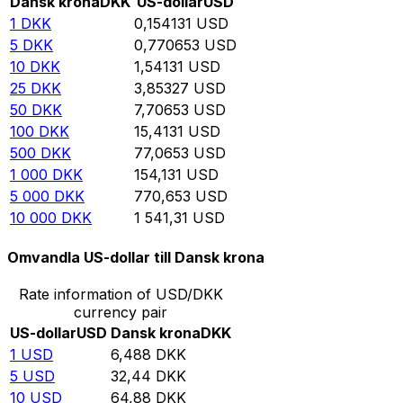
Dansk krona
DKK
US-dollar
USD
1
DKK
0,154131
USD
5
DKK
0,770653
USD
10
DKK
1,54131
USD
25
DKK
3,85327
USD
50
DKK
7,70653
USD
100
DKK
15,4131
USD
500
DKK
77,0653
USD
1 000
DKK
154,131
USD
5 000
DKK
770,653
USD
10 000
DKK
1 541,31
USD
Omvandla US-dollar till Dansk krona
Rate information of USD/DKK
currency pair
US-dollar
USD
Dansk krona
DKK
1
USD
6,488
DKK
5
USD
32,44
DKK
10
USD
64,88
DKK