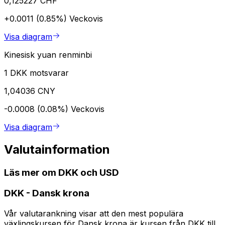
0,125227 CHF
+0.0011 (0.85%)
Veckovis
Visa diagram
Kinesisk yuan renminbi
1 DKK motsvarar
1,04036 CNY
-0.0008 (0.08%)
Veckovis
Visa diagram
Valutainformation
Läs mer om DKK och USD
DKK
-
Dansk krona
Vår valutarankning visar att den mest populära
växlingskursen för Dansk krona är kursen från DKK till