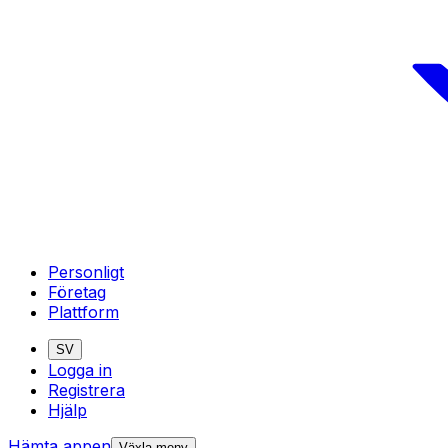
Personligt
Företag
Plattform
SV
Logga in
Registrera
Hjälp
Hämta appen
Växla meny