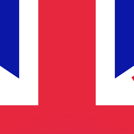
as kurser.
 görs endast i informationssyfte. Du kommer inte att få de