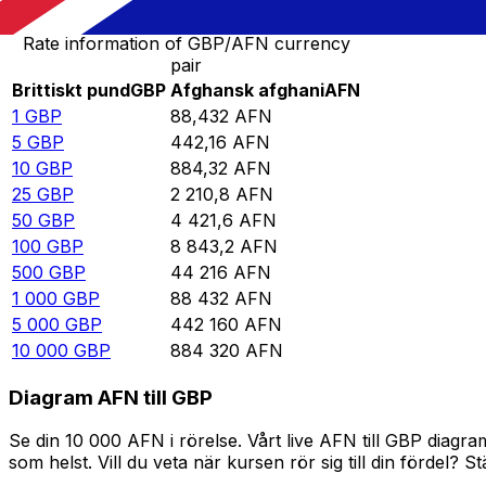
Rate information of GBP/AFN currency
pair
Brittiskt pund
GBP
Afghansk afghani
AFN
1
GBP
88,432
AFN
5
GBP
442,16
AFN
10
GBP
884,32
AFN
25
GBP
2 210,8
AFN
50
GBP
4 421,6
AFN
100
GBP
8 843,2
AFN
500
GBP
44 216
AFN
1 000
GBP
88 432
AFN
5 000
GBP
442 160
AFN
10 000
GBP
884 320
AFN
Diagram AFN till GBP
Se din 10 000 AFN i rörelse. Vårt live AFN till GBP diag
som helst. Vill du veta när kursen rör sig till din fördel? S