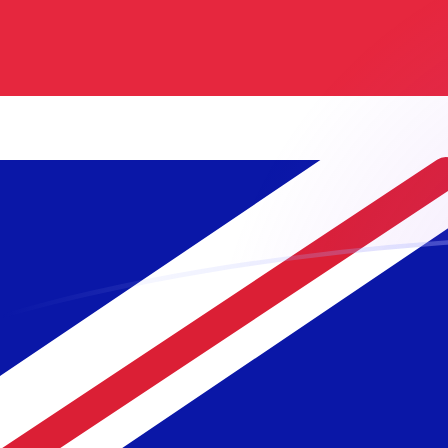
AFN till GBP valutakurser idag
Omvandla Afghansk afghani till Brittiskt pund
Rate information of AFN/GBP currency
pair
Afghansk afghani
AFN
Brittiskt pund
GBP
1
AFN
0,0113081
GBP
5
AFN
0,0565406
GBP
10
AFN
0,113081
GBP
25
AFN
0,282703
GBP
50
AFN
0,565406
GBP
100
AFN
1,13081
GBP
500
AFN
5,65406
GBP
1 000
AFN
11,3081
GBP
5 000
AFN
56,5406
GBP
10 000
AFN
113,081
GBP
Omvandla Brittiskt pund till Afghansk afghani