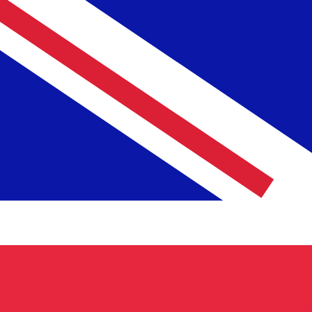
£
GBP
-
Brittiskt pund
1.00
AFN
=
0,
011308
GBP
Mittkurs vid 07:32 UTC
Prata med en valutaexpert idag.
Vi kan slå konkurrentern
Boka ett samtal
Vi använder mid-market-kursen för vår omvandlare. Det
Visste du att du kan skicka pengar utomlands med Xe?
Anmäl dig idag