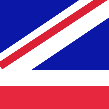
nna kurs när du skickar pengar.
Se sändkurserna.