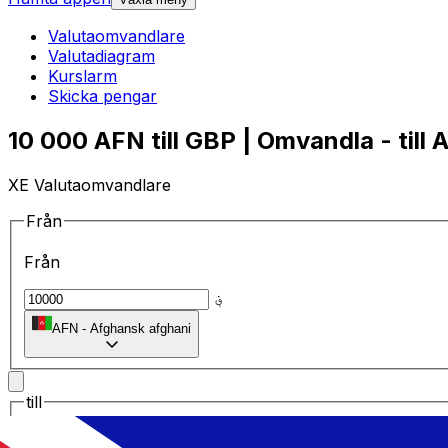
Valutaomvandlare
Valutadiagram
Kurslarm
Skicka pengar
10 000 AFN till GBP | Omvandla - till
XE Valutaomvandlare
Från
Från
؋
AFN
-
Afghansk afghani
till
till