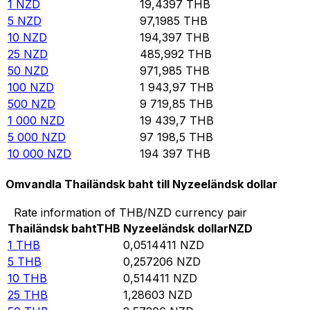
1
NZD
19,4397
THB
5
NZD
97,1985
THB
10
NZD
194,397
THB
25
NZD
485,992
THB
50
NZD
971,985
THB
100
NZD
1 943,97
THB
500
NZD
9 719,85
THB
1 000
NZD
19 439,7
THB
5 000
NZD
97 198,5
THB
10 000
NZD
194 397
THB
Omvandla Thailändsk baht till Nyzeeländsk dollar
Rate information of THB/NZD currency pair
Thailändsk baht
THB
Nyzeeländsk dollar
NZD
1
THB
0,0514411
NZD
5
THB
0,257206
NZD
10
THB
0,514411
NZD
25
THB
1,28603
NZD