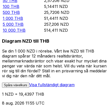
50
THB
2,57206
NZD
100
THB
5,14411
NZD
500
THB
25,7206
NZD
1 000
THB
51,4411
NZD
5 000
THB
257,206
NZD
10 000
THB
514,411
NZD
Diagram NZD till THB
Se din 1 000 NZD i rörelse. Vårt live NZD till THB
diagram spårar 12 månaders realtidsräntor,
mellanmarknadsräntor och visar exakt hur mycket dina
pengar var värda när som helst. Vill du veta när kursen
rör sig till din fördel? Ställ in en prisvarning så meddelar
vi dig när den når ditt mål.
Visa fullständigt diagram
Spåra växelkurs
1 NZD = 19,4397 THB
8 aug. 2026 11:55 UTC