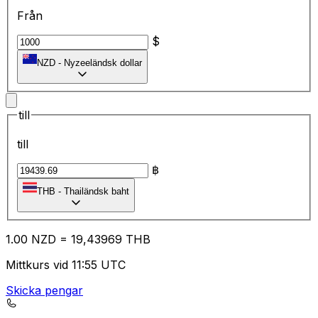
Från
$
NZD
-
Nyzeeländsk dollar
till
till
฿
THB
-
Thailändsk baht
1.00
NZD
=
19
,43969
THB
Mittkurs vid 11:55 UTC
Skicka pengar